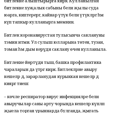
битлекне алыштырырга кирәк. Кулланылган
битлекне хуҗалык сабыны белән җылы суда
юарга, киптерергә, кайнар үтүк белән үтүкләргә һәм
күп тапкыр кулланырга мөмкин.
Битлек коронавирустан тулысынча саклануны
тәэмин итми. Ул сулыш юлларына төтен, тузан,
томан һәм дым керүдән саклану өчен кулланыла.
Битлекне йөртүдән тыш, башка профилактика
чараларын да үтәргә кирәк. Битлекләрне авыру
кешеләр дә, зарарланудан курыккан кешеләр дә
кияргә тиеш:
– көчле респиратор вирус инфекцияләре белән
авыручылар саны арту чорында кешеләр күпләп
җыела торган урыннарда булганда, җәмәгать