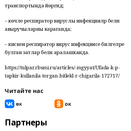
транспортында йөргәндә;
– көчле респиратор вируслы инфекцияләр белән
авыручыларны караганда;
– кискен респиратор вирус инфекциясе билгеләре
булган затлар белән аралашканда.
https://tulpar.rbsmi.ru/articles/-mgyyat/Ufada-k-p-
tapkir-kullanila-torgan-bitlekl-r-chigarila-172717/
Читайте нас
Партнеры