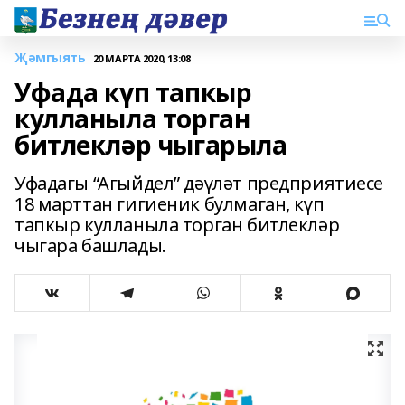
Җәмгыять
20 МАРТА 2020, 13:08
Уфада күп тапкыр
кулланыла торган
битлекләр чыгарыла
Уфадагы “Агыйдел” дәүләт предприятиесе
18 марттан гигиеник булмаган, күп
тапкыр кулланыла торган битлекләр
чыгара башлады.