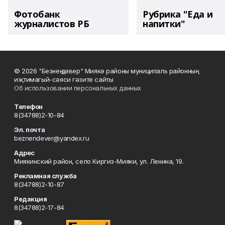
Фотобанк
Рубрика "Еда и
журналистов РБ
напитки"
© 2026 "Безнең дәвер" Миякә районы муниципаль районның
иҗтимагый-сәяси гәзите сайты
Об использовании персональных данных
Телефон
8(34788)2-10-84
Эл. почта
beznendever@yandex.ru
Адрес
Миякинский район, село Киргиз-Мияки, ул. Ленина, 19.
Рекламная служба
8(34788)2-10-87
Редакция
8(34788)2-17-84