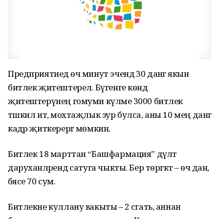
Предприятиедә өч минут эчендә 30 данәгә якын
битлек җитештерелә. Бүгенге көндә
җитештерүнең гомуми күләме 3000 битлек
тәшкил итә, мохтаҗлык зур булса, аны 10 мең данәгә
кадәр җиткерергә мөмкин.
Битлек 18 марттан “Башфармация” дәүләт
даруханәләрендә сатуга чыкты. Бер төргәктә – өч данә,
бәясе 70 сум.
Битлекне куллану вакыты – 2 сәгать, аннан