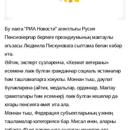
Бу хакта "РИА Новости" агентлыгы Русия
Пенсионерлар берлеге президиумының мактаулы
әгъзасы Людмила Пискуновага сылтама белән хәбәр
итә.
Әйтик, эксперт сүзләренчә, «Хезмәт ветераны»
исеменә лаек булган гражданнар социаль өстәмәләр
һәм ташламаларга хокуклы. Моннан тыш, дәүләт
бүләкләренә (әйтик, медальләр, орденнар, Мактау
грамоталары һәм исемнәр) лаек булган кешеләр дә
югары пенсиягә өмет итә ала.
Моннан тыш, Федерация субъектларының үзенең
ташламалар категориясе бар. Мисал өчен, аларны
төбәктә 40 ел дәвамында эшләгән кешеләр ала.