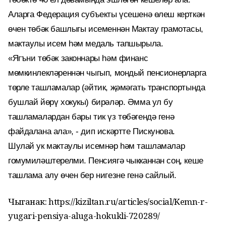
Аларга Федерация субъекты үсешенә өлеш керткән
өчен төбәк башлыгы исеменнән Мактау грамотасы,
мактаулы исем һәм медаль тапшырыла.
«Ягъни төбәк законнары һәм финанс
мөмкинлекләреннән чыгып, мондый пенсионерларга
төрле ташламалар (әйтик, җәмәгать транспортында
бушлай йөрү хокукы) бирәләр. Әмма ул бу
ташламалардан бары тик үз төбәгендә генә
файдалана ала», - дип искәртте Пискунова.
Шулай ук мактаулы исемнәр һәм ташламалар
гомумиләштерелми. Пенсиягә чыкканнан соң, кеше
ташлама алу өчен бер нигезне генә сайлый.
Чыганак: https://kiziltan.ru/articles/social/Kemn-r-
yugari-pensiya-aluga-hokukli-720289/