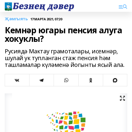
Җәмгыять
17 МАРТА 2021, 07:20
Кемнәр югары пенсия алуга
хокуклы?
Русиядә Мактау грамоталары, исемнәр,
шулай ук тупланган стаж пенсия һәм
ташламалар күләменә йогынты ясый ала.