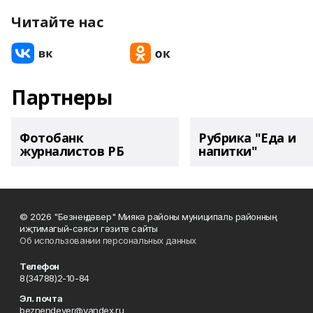
Читайте нас
Партнеры
Фотобанк
Рубрика "Еда и
журналистов РБ
напитки"
© 2026 "Безнең дәвер" Миякә районы муниципаль районның
иҗтимагый-сәяси гәзите сайты
Об использовании персональных данных
Телефон
8(34788)2-10-84
Эл. почта
beznendever@yandex.ru