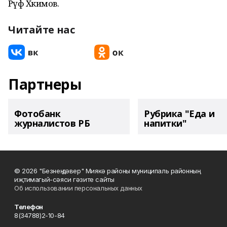
Рәүф Хәкимов.
Читайте нас
Партнеры
Фотобанк
Рубрика "Еда и
журналистов РБ
напитки"
© 2026 "Безнең дәвер" Миякә районы муниципаль районның
иҗтимагый-сәяси гәзите сайты
Об использовании персональных данных
Телефон
8(34788)2-10-84