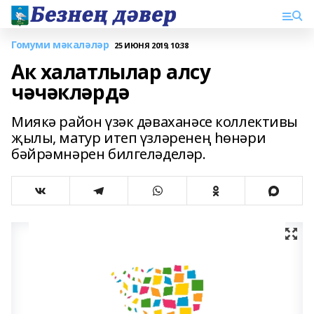
Гомуми мәкаләләр
25 ИЮНЯ 2019, 10:38
Ак халатлылар алсу
чәчәкләрдә
Миякә район үзәк дәваханәсе коллективы
җылы, матур итеп үзләренең һөнәри
бәйрәмнәрен билгеләделәр.