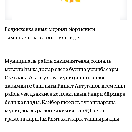
Родниковка авыл мәдәният йортының
тамашачылар залы тулы иде.
Муниципаль район хакимиятенең социаль
мәсьәләләр һәм кадрлар сәясәте буенча урынбасары
Светлана Атангулова муниципаль район
хакимияте башлыгы Ришат Актуганов исеменнән
район үзәк дәваханәсе коллективын һөнәри бәйрәмнәре
белән котлады. Кайбер шәфкать туташларына
муниципаль район хакимиятенең Почет
грамоталары һәм Рәхмәт хатлары тапшырылды.