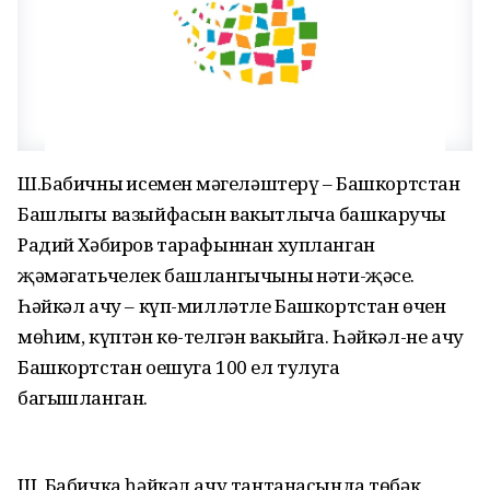
Ш.Бабичның исемен мәңгеләштерү – Башкортстан
Башлыгы вазыйфасын вакытлыча башкаручы
Радий Хәбиров тарафыннан хупланган
җәмәгатьчелек башлангычының нәти-җәсе.
Һәйкәл ачу – күп-милләтле Башкортстан өчен
мөһим, күптән кө-телгән вакыйга. Һәйкәл-не ачу
Башкортстан оешуга 100 ел тулуга
багышланган.
Ш. Бабичка һәйкәл ачу тантанасында төбәк