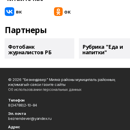
Партнеры
Фотобанк
Рубрика "Еда и
журналистов РБ
напитки"
© 2026 "Безнең дәвер" Миякә районы муниципаль районның
иҗтимагый-сәяси гәзите сайты
Об использовании персональных данных
Телефон
8(34788)2-10-84
Эл. почта
beznendever@yandex.ru
Адрес