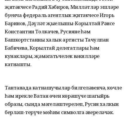
җитәкчесе Радий Хәбиров, Милләтләр эшләре
буенча федераль агентлык җитәкчесе Игорь
Баринов, Дәүләт җыелышы-Корылтай Рәисе
Константин Толкачев, Русиянең һәм
Башкортстанның халык артисты Таңчулпан
Бабичева, Корылтай делегатлары һәм
кунаклары, җәмәгатьчелек вәкилләре
катнашты.
Тантанада катнашучылар билгеләвенчә, көчле
һәм ирекле Ватан өчен көрәшүче шагыйрь
образы, сында мәңгеләштерелеп, Русия халкын
берләш-терүче мөһим символга әвереләчәк.