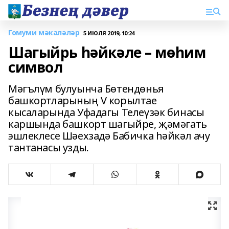
Гомуми мәкаләләр
5 ИЮЛЯ 2019, 10:24
Шагыйрь һәйкәле – мөһим
символ
Мәгълүм булуынча Бөтендөнья
башкортларының V корылтае
кысаларында Уфадагы Телеүзәк бинасы
каршында башкорт шагыйре, җәмәгать
эшлеклесе Шәехзадә Бабичка һәйкәл ачу
тантанасы узды.