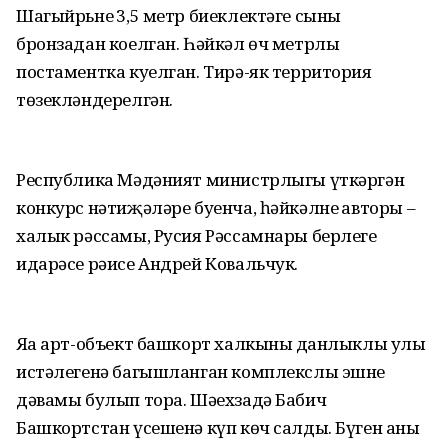
Шагыйрьнең 3,5 метр биеклектәге сыны
бронзадан коелган. Һәйкәл өч метрлы
постаментка куелган. Тирә-як территория
төзекләндерелгән.
Республика Мәдәният министрлыгы үткәргән
конкурс нәтиҗәләре буенча, һәйкәлнең авторы –
халык рәссамы, Русия Рәссамнары берлеге
идарәсе рәисе Андрей Ковальчук.
Яңа арт-объект башкорт халкының данлыклы улы
истәлегенә багышланган комплекслы эшнең
дәвамы булып тора. Шәехзадә Бабич
Башкортстан үсешенә күп көч салды. Бүген аның