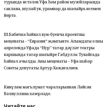
турында истәлек Уфа һәм район музейларында
саклана, шулай ук, урамнар да шагыйрь исемен
йөртә.
Ш.Бабичка һәйкәл кую буенча проектның
меценаты – “Евразия“ җәмгыяте. Агымдагы елның
апрелендә Уфада “Нур” татар дәүләт театры
каршында татар шагыйре Габдулла Тукайгада
һәйкәл ачылды. Аның меценаты – Уфа шәһәр
Советы депутаты Артур Хаҗигалиев.
Киңкүләм мәгълүмат чараларыннан Ләйсән
Вәлиуллина хәзерләде.
Читайте нас