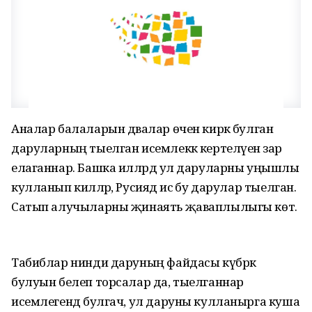
Аналар балаларын дәвалар өчен кирәк булган
даруларның тыелган исемлеккә кертелүенә зар
елаганнар. Башка илләрдә ул даруларны уңышлы
кулланып киләләр, Русиядә исә бу дарулар тыелган.
Сатып алучыларны җинаять җаваплылыгы көтә.
Табиблар нинди даруның файдасы күбрәк
булуын белеп торсалар да, тыелганнар
исемлегендә булгач, ул даруны кулланырга куша