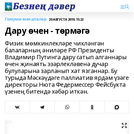
Гомуми мәкаләләр
20 АВГУСТА 2019, 15:22
Дару өчен - төрмәгә
Физик мөмкинлекләре чикләнгән
балаларның әниләре РФ Президенты
Владимир Путинга дару сатып алганнары
өчен җинаять эзәрлекләвенә дучар
булуларына зарланып хат язганнар. Бу
турыда Мәскәүдәге паллиатив ярдәм үзәге
директоры Нюта Федермессер Фейсбукта
үзенең битендә хәбәр иткән.