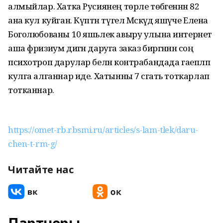
алмыйлар. Хатка Русиянең төрле төбәгеннән 82
ана кул куйган. Күптән түгел Мәскәүдә яшәүче Елена
Боголюбованы 10 яшьлек авыру улына интернет
аша фризиум дигән даруга заказ биргәннән соң
психотроп дарулар белән контрабандада гаепләп
кулга алганнар иде. Хатынны 7 сәгать тоткарлап
тотканнар.
https://omet-rb.rbsmi.ru/articles/s-lam-tlek/daru-
chen-t-rm-g/
Читайте нас