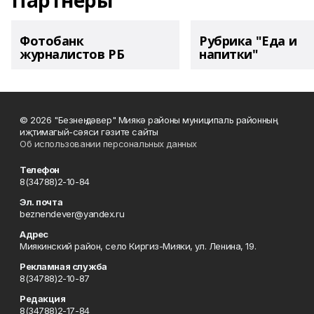
Партнеры
Фотобанк
Рубрика "Еда и
журналистов РБ
напитки"
© 2026 "Безнең дәвер" Миякә районы муниципаль районның
иҗтимагый-сәяси гәзите сайты
Об использовании персональных данных
Телефон
8(34788)2-10-84
Эл. почта
beznendever@yandex.ru
Адрес
Миякинский район, село Киргиз-Мияки, ул. Ленина, 19.
Рекламная служба
8(34788)2-10-87
Редакция
8(34788)2-17-84