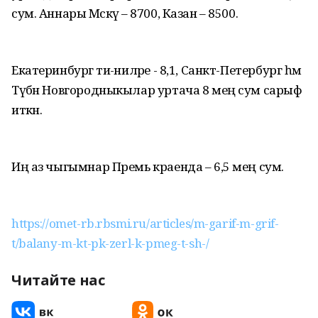
сум. Аннары Мәскәү – 8700, Казан – 8500.
Екатеринбург әти-әниләре - 8,1, Санкт-Петербург һәм
Түбән Новгородныкылар уртача 8 мең сум сарыф
иткән.
Иң аз чыгымнар Премь краенда – 6,5 мең сум.
https://omet-rb.rbsmi.ru/articles/m-garif-m-grif-
t/balany-m-kt-pk-zerl-k-pmeg-t-sh-/
Читайте нас