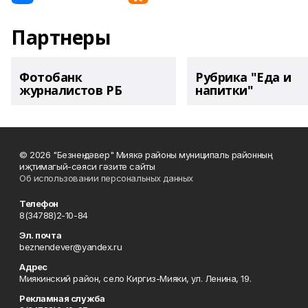
Партнеры
Фотобанк
Рубрика "Еда и
журналистов РБ
напитки"
© 2026 "Безнең дәвер" Миякә районы муниципаль районның
иҗтимагый-сәяси гәзите сайты
Об использовании персональных данных
Телефон
8(34788)2-10-84
Эл. почта
beznendever@yandex.ru
Адрес
Миякинский район, село Киргиз-Мияки, ул. Ленина, 19.
Рекламная служба