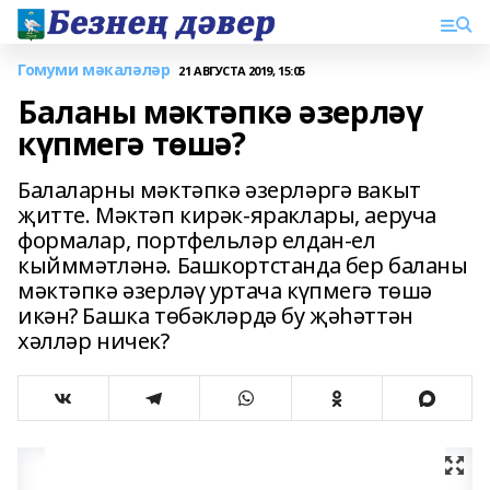
Гомуми мәкаләләр
21 АВГУСТА 2019, 15:05
Баланы мәктәпкә әзерләү
күпмегә төшә?
Балаларны мәктәпкә әзерләргә вакыт
җитте. Мәктәп кирәк-яраклары, аеруча
формалар, портфельләр елдан-ел
кыйммәтләнә. Башкортстанда бер баланы
мәктәпкә әзерләү уртача күпмегә төшә
икән? Башка төбәкләрдә бу җәһәттән
хәлләр ничек?