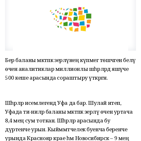
Бер баланы мәктәпкә әзерләүнең күпмегә төшәчәген белү
өчен аналитиклар миллионлы шәһәрләрдә яшәүче
500 кеше арасында сораштыру үткәргән.
Шәһәрләр исемлегендә Уфа да бар. Шулай итеп,
Уфада әти-әниләр баланы мәктәпкә әзерләү өчен уртача
8,4 мең сум тоткан. Шәһәрләр арасында бу
дүртенче урын. Кыйммәтчелек буенча беренче
урында Краснояр крае һәм Новосибирск – 9 мең