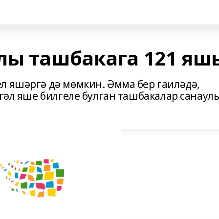
лы ташбакага 121 яшь
л яшәргә дә мөмкин. Әмма бер гаиләдә,
өгәл яше билгеле булган ташбакалар санаул