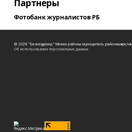
Партнеры
Фотобанк журналистов РБ
© 2026 "Безнең дәвер" Миякә районы муниципаль районның иҗти
Об использовании персональных данных