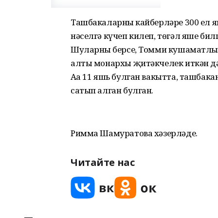
Ташбакаларның кайберләре 300 ел я
нәселгә күчеп килеп, төгәл яше би
Шуларның берсе, Томми кушаматлыс
алты монархы җитәкчелек иткән дәв
Аңа 11 яшь булган вакытта, ташбака
сатып алган булган.
Римма Шамуратова хәзерләде.
Читайте нас