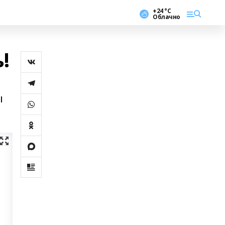
+24 °С
Облачно
!
ы