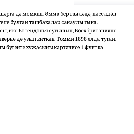
шәргә дә мөмкин. Әмма бер гаиләдә, нәселдән
лгеле булган ташбакалар санаулы гына.
ы, ике Бөтендөнья сугышын, Бөекбританиянең
ерне дә узып киткән. Томми 1898 елда туган.
ның бүгенге хуҗасының картәнисе 1 фунтка