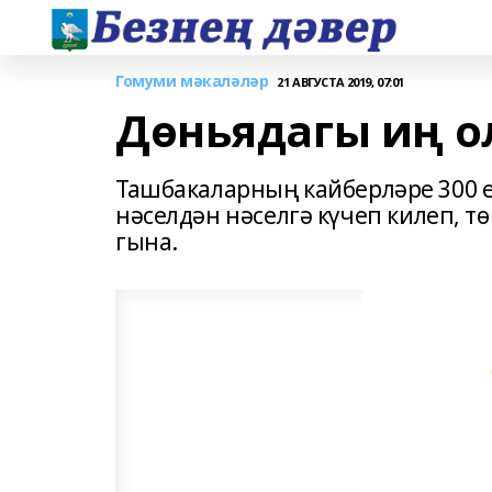
Гомуми мәкаләләр
21 АВГУСТА 2019, 07:01
Дөньядагы иң о
Ташбакаларның кайберләре 300 е
нәселдән нәселгә күчеп килеп, т
гына.