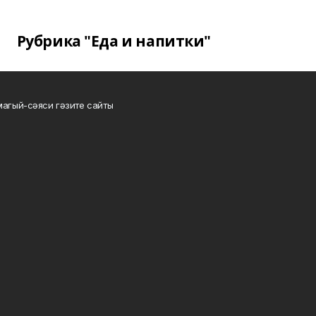
Рубрика "Еда и напитки"
магый-сәяси гәзите сайты