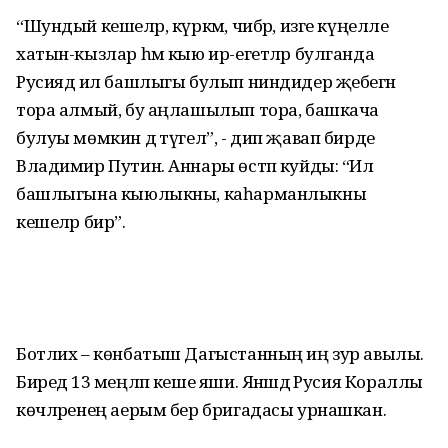
“Шундый кешеләр, күркәм, чибәр, изге күңелле
хатын-кызлар һәм кыю ир-егетләр булганда
Русиядә ил башлыгы булып ниндидер җебегән
тора алмый, бу аңлашылып тора, башкача
булуы мөмкин дә түгел”, - дип җавап бирде
Владимир Путин. Аннары өстәп куйды: “Ил
башлыгына кыюлыкны, каһарманлыкны
кешеләр бирә”.
Ботлих – көнбатыш Дагыстанның иң зур авылы.
Биредә 13 меңләп кеше яши. Янәшәдә Русия Кораллы
көчләренең аерым бер бригадасы урнашкан.