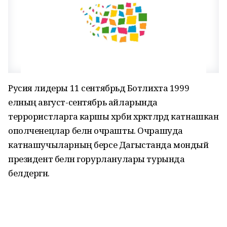
Русия лидеры 11 сентябрьдә Ботлихта 1999
елның август-сентябрь айларында
террористларга каршы хәрби хәрәкәтләрдә катнашкан
ополченецлар белән очрашты. Очрашуда
катнашучыларның берсе Дагыстанда мондый
президент белән горурланулары турында
белдергән.