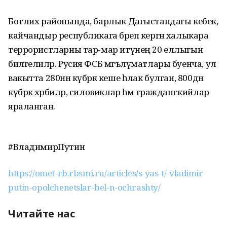
Ботлих районында, барлык Дагыстандагы кебек,
кайчандыр республикага бәреп кергән халыкара
террористларны тар-мар итүнең 20 еллыгын
билгелиләр. Русия ФСБ мәгълүматлары буенча, ул
вакытта 280нән күбрәк кеше һәлак булган, 800дән
күбрәк хәрбиләр, силовиклар һәм гражданскийлар
яраланган.
#ВладимирПутин
https://omet-rb.rbsmi.ru/articles/s-yas-t/-vladimir-
putin-opolchenetslar-bel-n-ochrashty/
Читайте нас