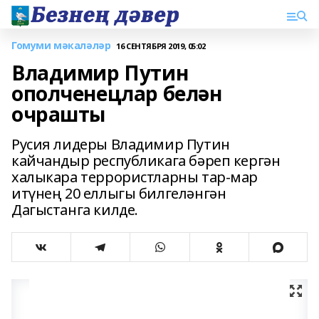
Гомуми мәкаләләр
16 СЕНТЯБРЯ 2019, 05:02
Владимир Путин
ополченецлар белән
очрашты
Русия лидеры Владимир Путин
кайчандыр республикага бәреп кергән
халыкара террористларны тар-мар
итүнең 20 еллыгы билгеләнгән
Дагыстанга килде.