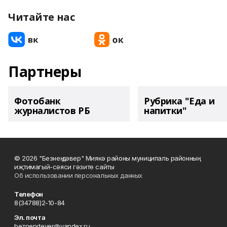
Читайте нас
Партнеры
Фотобанк
Рубрика "Еда и
журналистов РБ
напитки"
© 2026 "Безнең дәвер" Миякә районы муниципаль районның
иҗтимагый-сәяси гәзите сайты
Об использовании персональных данных
Телефон
8(34788)2-10-84
Эл. почта
beznendever@yandex.ru