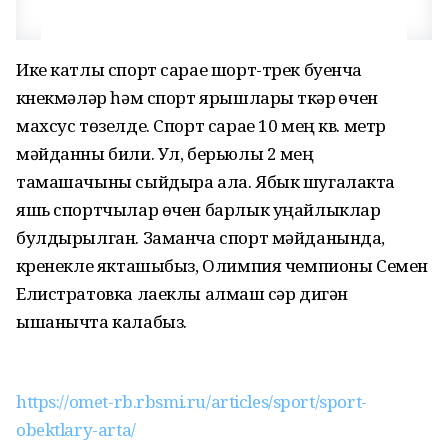
Ике катлы спорт сарае шорт-трек буенча
күнекмәләр һәм спорт ярышлары үткәрү өчен
махсус төзелде. Спорт сарае 10 мең кв. метр
мәйданны били. Ул, берьюлы 2 мең
тамашачыны сыйдыра ала. Ябык шугалакта
яшь спортчылар өчен барлык уңайлыклар
булдырылган. Заманча спорт мәйданында,
күренекле якташыбыз, Олимпия чемпионы Семен
Елистратовка лаеклы алмаш үсәр дигән
ышанычта калабыз.
https://omet-rb.rbsmi.ru/articles/sport/sport-
obektlary-arta/