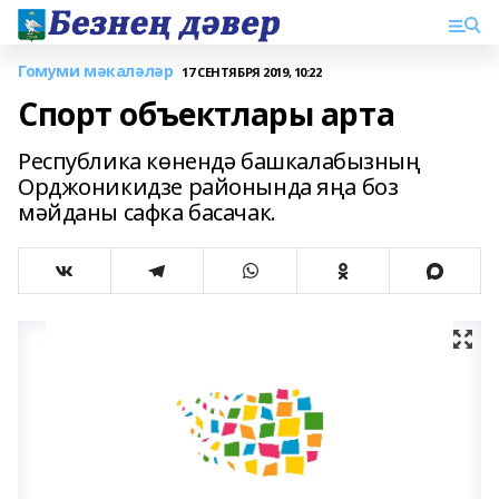
Гомуми мәкаләләр
17 СЕНТЯБРЯ 2019, 10:22
Спорт объектлары арта
Республика көнендә башкалабызның
Орджоникидзе районында яңа боз
мәйданы сафка басачак.