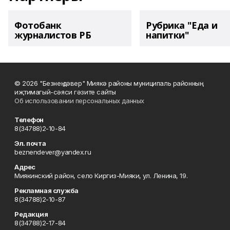
Фотобанк
Рубрика "Еда и
журналистов РБ
напитки"
© 2026 "Безнең дәвер" Миякә районы муниципаль районның
иҗтимагый-сәяси гәзите сайты
Об использовании персональных данных
Телефон
8(34788)2-10-84
Эл. почта
beznendever@yandex.ru
Адрес
Миякинский район, село Киргиз-Мияки, ул. Ленина, 19.
Рекламная служба
8(34788)2-10-87
Редакция
8(34788)2-17-84