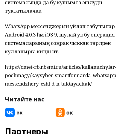
системасында да бу кушымта эшләүдән
туктатылачак.
WhatsApp мессенджерын уйлап табучылар
Android 4.0.3 һәм iOS 9, шулай ук бу операция
системаларының соңрак чыккан төрләрен
кулланырга киңәш итә.
https://omet-rb.rbsmi.ru/articles/kullanuchylar-
pochmagy/kaysyber-smartfonnarda-whatsapp-
messendzhery-eshl-d-n-tuktayachak/
Читайте нас
Партнеры