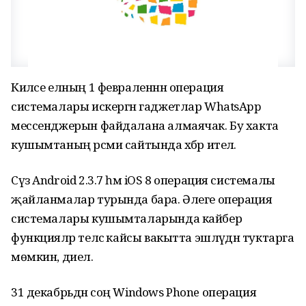
Киләсе елның 1 февраленнән операция
системалары искергән гаджетлар WhatsApp
мессенджерын файдалана алмаячак. Бу хакта
кушымтаның рәсми сайтында хәбәр ителә.
Сүз Android 2.3.7 һәм iOS 8 операция системалы
җайланмалар турында бара. Әлеге операция
системалары кушымталарында кайбер
функцияләр теләсә кайсы вакытта эшләүдән туктарга
мөмкин, диелә.
31 декабрьдән соң Windows Phone операция