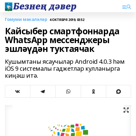
Гомуми мәкаләләр
4 ОКТЯБРЯ 2019, 03:52
Кайсыбер смартфоннарда
WhatsApp мессенджеры
эшләүдән туктаячак
Кушымтаны ясаучылар Android 4.0.3 һәм
iOS 9 системалы гаджетлар кулланырга
киңәш итә.