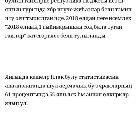
булган гаиләләрне республика бюджеты исәбенә
янгын турында хәбәр итүче җиһазлар белән тәэмин
итү оештырылган иде. 2018 елдан әлеге исемлек
"2018 елның 1 гыйнварыннан соң бала туган
гаиләләр" категориясе белән тулыланды.
Янгында кешеләр һәлак булу статистикасын
анализлаганда шул аермачык: бу очракларның
61 процентында 55 яшьлек һәм аннан өлкәнрәкләр
янып үлә.