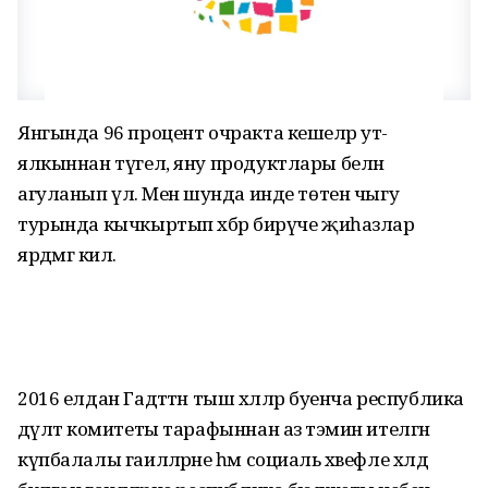
Янгында 96 процент очракта кешеләр ут-
ялкыннан түгел, яну продуктлары белән
агуланып үлә. Менә шунда инде төтен чыгу
турында кычкыртып хәбәр бирүче җиһазлар
ярдәмгә килә.
2016 елдан Гадәттән тыш хәлләр буенча республика
дәүләт комитеты тарафыннан аз тәэмин ителгән
күпбалалы гаиләләрне һәм социаль хәвефле хәлдә