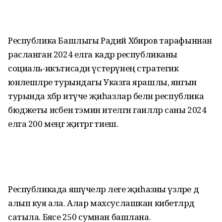
Республика Башлыгы Радий Хәбиров тарафыннан
расланган 2024 елга кадәр республиканы
социаль-икътисади үстерүнең стратегик
юнәлешләре турындагы Указга ярашлы, янгын
турында хәбәр итүче җиһазлар белән республика
бюджеты исәбенә тәэмин ителгән гаиләләр саны 2024
елга 200 меңгә җитәргә тиеш.
Республикада яшәүчеләр әлеге җиһазны үзләре дә
алып куя ала. Алар махсуслашкан кибетләрдә
сатыла. Бәясе 250 сумнан башлана.