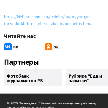
https://kiziltan.rbsmi.ru/articles/budni/yangyn-
turynda-kh-b-r-it-che-i-azlar-byudzhet-is-ben/
Читайте нас
Партнеры
Фотобанк
Рубрика "Еда и
журналистов РБ
напитки"
© 2026 "Безнең дәвер" Миякә районы муниципаль районның
иҗтимагый-сәяси гәзите сайты