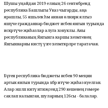
Шушы уңайдан 2019 елның 26 сентябрендә
республика Башлыгы Указ чыгарды, аңа
ярашлы, 55 яшьлек һәм аннан өлкәнрәк ялгыз
яшәүче гражданнар бюджет исәбенә янгын турында
искәртүче җиһазлар алуга хокуклы. Аны
республиканың Янгынга каршы хезмәтенең
Янгыннарны кисәтү үзәге хезмәткәрләре таратачак.
Бүген республика бюджеты исәбенә 90 меңнән
артык янгын турында хәбәр итүче җиһаз куелган.
Алар эшләп китү нәтиҗәсендә 290 кешенең гомере
саклап калынган, шуларның 126сы - балалар.