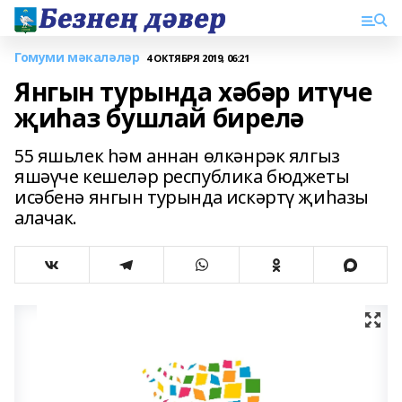
Гомуми мәкаләләр
4 ОКТЯБРЯ 2019, 06:21
Янгын турында хәбәр итүче
җиһаз бушлай бирелә
55 яшьлек һәм аннан өлкәнрәк ялгыз
яшәүче кешеләр республика бюджеты
исәбенә янгын турында искәртү җиһазы
алачак.