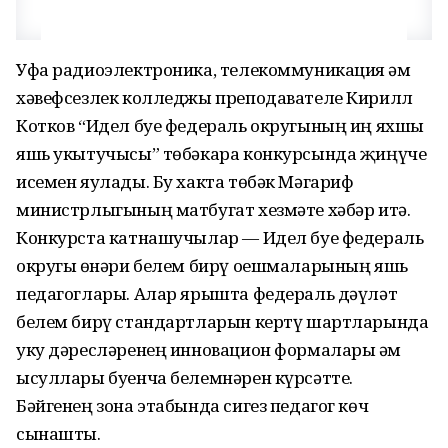
Уфа радиоэлектроника, телекоммуникация һәм
хәвефсезлек колледжы преподавателе Кирилл
Котков “Идел буе федераль округының иң яхшы
яшь укытучысы” төбәкара конкурсында җиңүче
исемен яулады. Бу хакта төбәк Мәгариф
министрлыгының матбугат хезмәте хәбәр итә.
Конкурста катнашучылар — Идел буе федераль
округы һөнәри белем бирү оешмаларының яшь
педагоглары. Алар ярышта федераль дәүләт
белем бирү стандартларын кертү шартларында
уку дәресләренең инновацион формалары һәм
ысуллары буенча белемнәрен күрсәтте.
Бәйгенең зона этабында сигез педагог көч
сынашты.