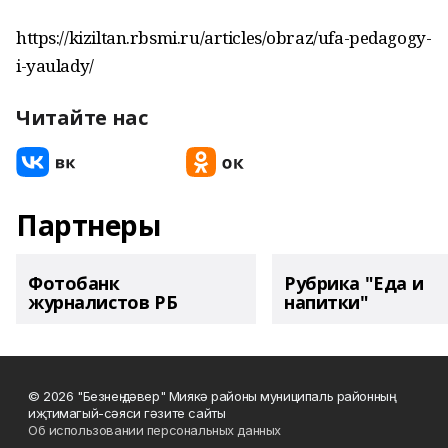
https://kiziltan.rbsmi.ru/articles/obraz/ufa-pedagogy-
i-yaulady/
Читайте нас
Партнеры
Фотобанк
Рубрика "Еда и
журналистов РБ
напитки"
© 2026 "Безнең дәвер" Миякә районы муниципаль районның
иҗтимагый-сәяси гәзите сайты
Об использовании персональных данных