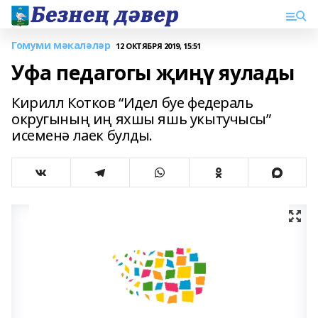
Гомуми мәкаләләр
12 ОКТЯБРЯ 2019, 15:51
Уфа педагогы җиңү яулады
Кирилл Котков “Идел буе федераль
округының иң яхшы яшь укытучысы”
исеменә лаек булды.