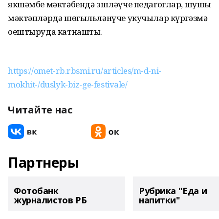
якшәмбе мәктәбендә эшләүче педагоглар, шушы
мәктәпләрдә шөгыльләнүче укучылар күргәзмә
оештыруда катнашты.
https://omet-rb.rbsmi.ru/articles/m-d-ni-
mokhit-/duslyk-biz-ge-festivale/
Читайте нас
Партнеры
Фотобанк
Рубрика "Еда и
журналистов РБ
напитки"