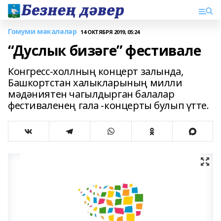
Гомуми мәкаләләр
14 ОКТЯБРЯ 2019, 05:24
“Дуслык бизәге” фестивале
Конгресс-холлның концерт залында,
Башкортстан халыкларының милли
мәдәниятен чагылдырган балалар
фестиваленең гала -концерты булып үтте.