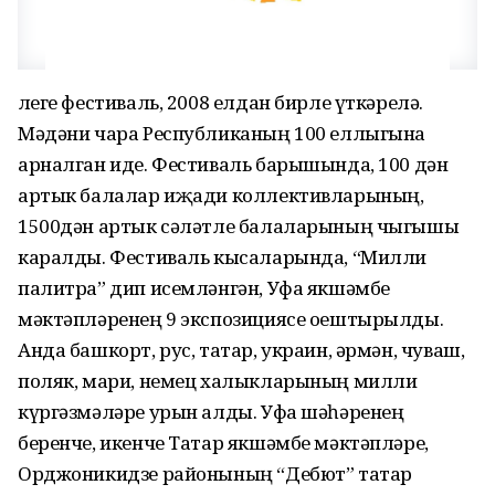
Әлеге фестиваль, 2008 елдан бирле үткәрелә.
Мәдәни чара Республиканың 100 еллыгына
арналган иде. Фестиваль барышында, 100 дән
артык балалар иҗади коллективларының,
1500дән артык сәләтле балаларының чыгышы
каралды. Фестиваль кысаларында, “Милли
палитра” дип исемләнгән, Уфа якшәмбе
мәктәпләренең 9 экспозициясе оештырылды.
Анда башкорт, рус, татар, украин, әрмән, чуваш,
поляк, мари, немец халыкларының милли
күргәзмәләре урын алды. Уфа шәһәренең
беренче, икенче Татар якшәмбе мәктәпләре,
Орджоникидзе районының “Дебют” татар