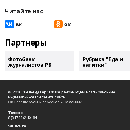
Читайте нас
Партнеры
Фотобанк
Рубрика "Еда и
журналистов РБ
напитки"
© 2026 "Безнең дәвер" Миякә районы муниципаль районның
иҗтимагый-сәяси гәзите сайты
Об использовании персональных данных
Телефон
8(34788)2-10-84
Эл. почта