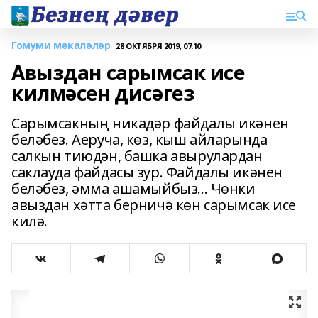
Гомуми мәкаләләр
28 ОКТЯБРЯ 2019, 07:10
Авыздан сарымсак исе
килмәсен дисәгез
Сарымсакның никадәр файдалы икәнен
беләбез. Аеруча, көз, кыш айларында
салкын тиюдән, башка авырулардан
саклауда файдасы зур. Файдалы икәнен
беләбез, әмма ашамыйбыз... Чөнки
авыздан хәтта берничә көн сарымсак исе
килә.