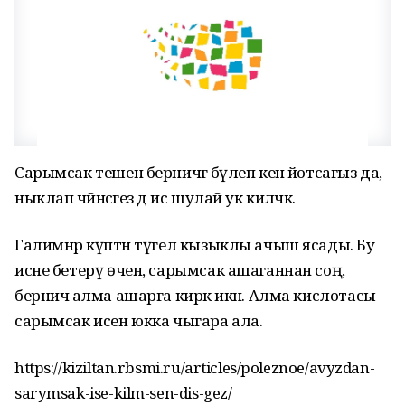
Сарымсак тешен берничәгә бүлеп кенә йотсагыз да,
ныклап чәйнәсәгез дә ис шулай ук киләчәк.
Галимнәр күптән түгел кызыклы ачыш ясады. Бу
исне бетерү өчен, сарымсак ашаганнан соң,
берничә алма ашарга кирәк икән. Алма кислотасы
сарымсак исен юкка чыгара ала.
https://kiziltan.rbsmi.ru/articles/poleznoe/avyzdan-
sarymsak-ise-kilm-sen-dis-gez/