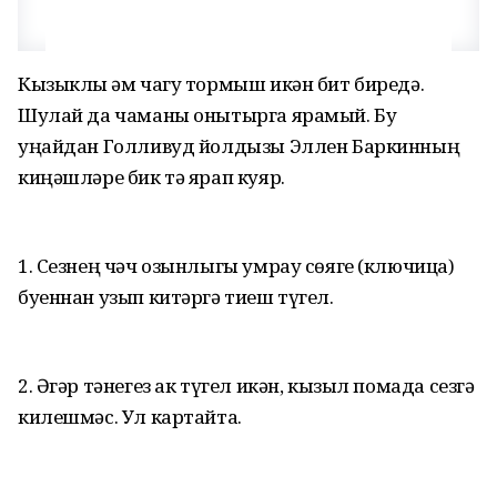
Кызыклы һәм чагу тормыш икән бит биредә.
Шулай да чаманы онытырга ярамый. Бу
уңайдан Голливуд йолдызы Эллен Баркинның
киңәшләре бик тә ярап куяр.
1. Сезнең чәч озынлыгы умрау сөяге (ключица)
буеннан узып китәргә тиеш түгел.
2. Әгәр тәнегез ак түгел икән, кызыл помада сезгә
килешмәс. Ул картайта.