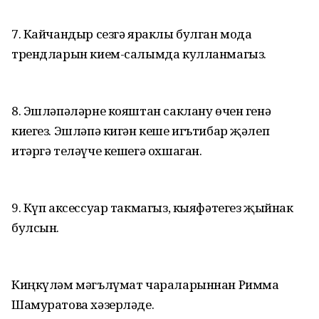
7. Кайчандыр сезгә яраклы булган мода
трендларын кием-салымда кулланмагыз.
8. Эшләпәләрне кояштан саклану өчен генә
киегез. Эшләпә кигән кеше игътибар җәлеп
итәргә теләүче кешегә охшаган.
9. Күп аксессуар такмагыз, кыяфәтегез җыйнак
булсын.
Киңкүләм мәгълүмат чараларыннан Римма
Шамуратова хәзерләде.