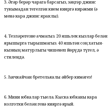
3. Әгәр берәр чарага барсагыз, зәңгәр джинс
тукымадан тегелгән кием кияргә кирәкми (ә
менә кара джинс яраклы).
4. Тезләрегезне ачмагыз. 20 яшьлек кызлар белән
ярышырга тырышмагыз. 40 яшьтән соң хатын-
кызның матурлыгы чишенеп йөрүдә түгел, ә
стилендә.
5. Һичкайчан бретелькалы әйбер кимәгез!
6. Мини юбкалар тыела. Кыска юбканы кара
колготки белән генә кияргә ярый.