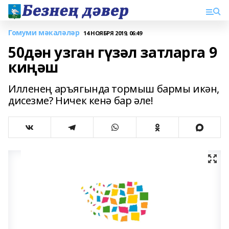
Гомуми мәкаләләр
14 НОЯБРЯ 2019, 06:49
50дән узган гүзәл затларга 9
киңәш
Илленең аръягында тормыш бармы икән,
дисезме? Ничек кенә бар әле!