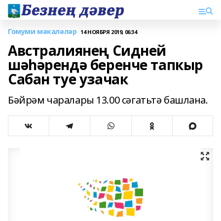
Гомуми мәкаләләр
14 НОЯБРЯ 2019, 06:34
Австралиянең Сидней
шәһәрендә беренче тапкыр
Сабан туе узачак
Бәйрәм чаралары 13.00 сәгатьтә башлана.