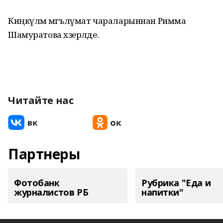
Киңкүләм мәгълүмат чараларыннан Римма
Шамуратова хәзерләде.
Читайте нас
Партнеры
Фотобанк
Рубрика "Еда и
журналистов РБ
напитки"