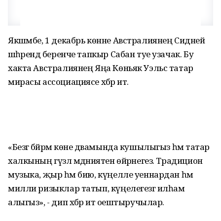
Якшәмбе, 1 декабрь көнне Австралиянең Сидней
шәһәрендә беренче тапкыр Сабан туе узачак. Бу
хакта Австралиянең Яңа Көньяк Уэльс татар
мирасы ассоциациясе хәбәр итә.
«Безгә бәйрәм көне дәвамында кушылыгыз һәм татар
халкының гүзәл мәдәниятен өйрәнегез. Традицион
музыка, җыр һәм бию, күңелле уеннардан һәм
милли ризыклар татып, күңелегезгә илһам
алыгыз», - дип хәбәр итә оештыручылар.