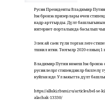
Русия Президенты Владимир Путин
һәм бронза призерлары өчен стипенд
кадәр арттырды. Дәүләт башлыгыны
интернет-порталында басылып чы
Элек ай саен түләнә торган әлеге сти
тәшкил иткән. Төзәтмәләр 2020 елның 1
Владимир Путин көмеш һәм бронза 
русиялеләргә стипендияләр билгеләү
куйган иде. Ул вакытта дәүләт башл
https://alluki.rbsmi.ru/articles/bel-se
alachak-13330/