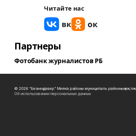
Читайте нас
Партнеры
Фотобанк журналистов РБ
© 2026 "Безнең дәвер" Миякә районы муниципаль районның иҗти
Об использовании персональных данных