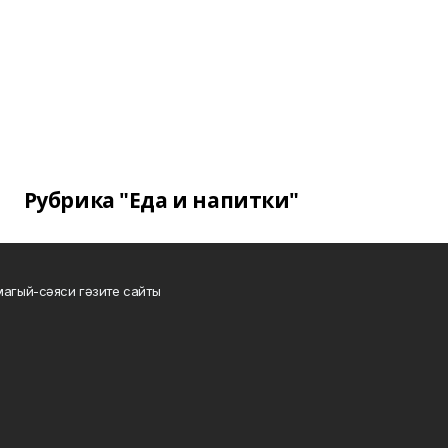
Рубрика "Еда и напитки"
магый-сәяси гәзите сайты