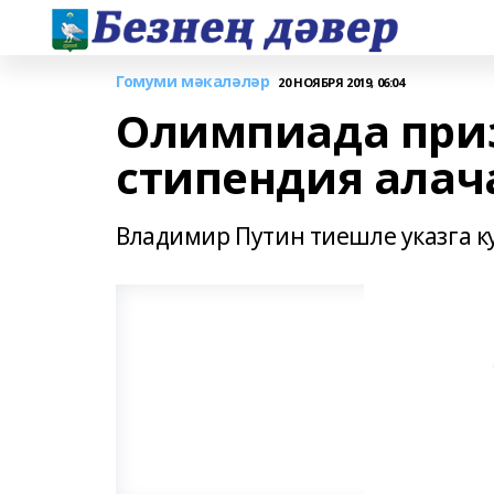
Гомуми мәкаләләр
20 НОЯБРЯ 2019, 06:04
Олимпиада приз
стипендия алач
Владимир Путин тиешле указга к