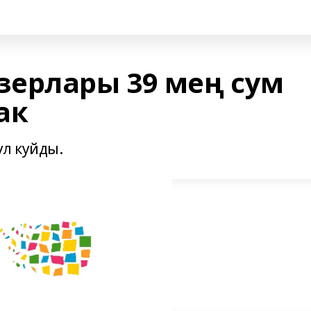
ерлары 39 мең сум
ак
ул куйды.