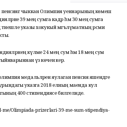
 пенсиягә чыккан Олимпия уеннарының көмеш
ияләрне 39 мең сумга кадәр һәм 30 мең сумга
ң тиешле указы хокукый мәгълүматның рәсми
кты.
пендияләрнең күләме 24 мең сум һәм 18 мең сум
 гыйнварыннан үз көченә керә.
олимпия медальләрен яулаган пенсия яшендәге
 турындагы указга 2018 елның маенда кул
ыгының 400 стипендиясе билгеләнде.
-kil-me/Olimpiada-prizerlari-39-me-sum-stipendiya-