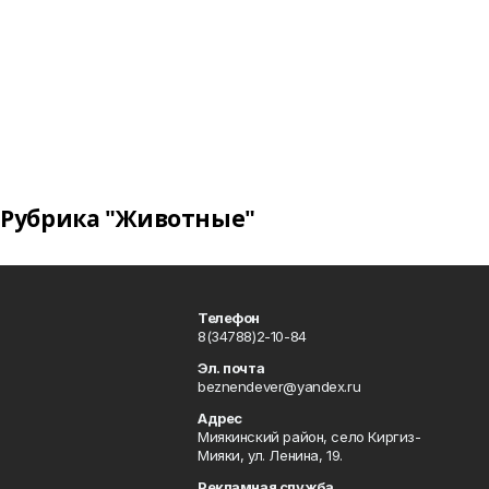
Рубрика "Животные"
Телефон
8(34788)2-10-84
Эл. почта
beznendever@yandex.ru
Адрес
Миякинский район, село Киргиз-
Мияки, ул. Ленина, 19.
Рекламная служба