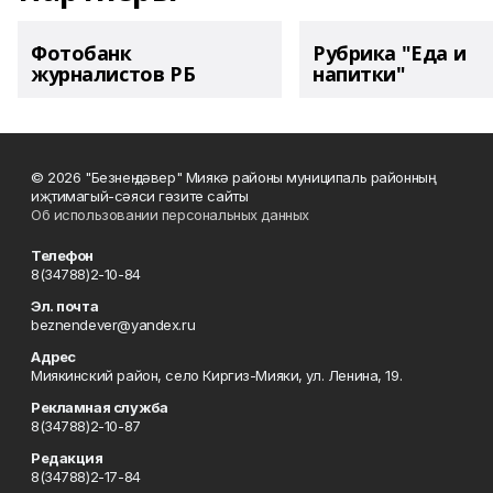
Фотобанк
Рубрика "Еда и
журналистов РБ
напитки"
© 2026 "Безнең дәвер" Миякә районы муниципаль районның
иҗтимагый-сәяси гәзите сайты
Об использовании персональных данных
Телефон
8(34788)2-10-84
Эл. почта
beznendever@yandex.ru
Адрес
Миякинский район, село Киргиз-Мияки, ул. Ленина, 19.
Рекламная служба
8(34788)2-10-87
Редакция
8(34788)2-17-84