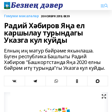
Гомуми мәкаләләр
20 НОЯБРЯ 2019, 08:39
Радий Хәбиров Яңа ел
каршылау турындагы
Указга кул куйды
Елның иң матур бәйрәме якынлаша.
Бүген республика Башлыгы Радий
Хәбиров "Башкортстанда Яңа 2020 елны
бәйрәм итү турында"гы Указга кул куйды.