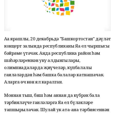
Аңа ярашлы, 20 декабрьдә "Башкортостан" дәүләт
концерт залында республиканың Яңа ел чыршысы
бәйрәме үтәчәк. Анда республика район һәм
шәһәрләреннән уку алдынгылары,
олимпиадаларда җиңүчеләр, күпбалалы
гаиләләрдән һәм башка балалар катнашачак.
Аларга өч көн ял каралган.
Моннан тыш, биш һәм аннан да күбрәк бала
тәрбияләүче гаиләләргә Яңа ел бүләкләре
тапшырылачак. Шулай ук ата-ана тәрбиясеннән