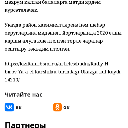
мәхрүм калган балаларга матди ярдәм
күрсәтеләчәк.
Указда район хакимиятләренә һәм шәһәр
округларына мәдәният йортларында 2020 елны
каршы алуга юнәлтелгән төрле чаралар
оештыру тәкъдим ителгән.
https://kiziltan.rbsmi.ru/articles/budni/Radiy-H-
birov-Ya-a-el-karshilau-turindagi-Ukazga-kul-kuydi-
14210/
Читайте нас
Партнеры