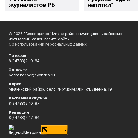
журналистов РБ
напитки"
© 2026 "Безнең дәвер" Миякә районы муниципаль районның
иҗтимагый-сәяси гәзите сайты
Об использовании персональных данных
Телефон
8(34788)2-10-84
Эл. почта
beznendever@yandex.ru
Адрес
Миякинский район, село Киргиз-Мияки, ул. Ленина, 19.
Рекламная служба
8(34788)2-10-87
Редакция
8(34788)2-17-84