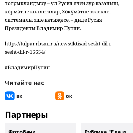
тотрыкландыру – ул Русия өчен зур казаныш,
хөрмәтле коллегалар, Хөкүмәтнең эзлекле,
системалы эше нәтиҗәсе, – диде Русия
Президенты Владимир Путин.
https://tulpar.rbsmi.ru/news/Iktisad-sesht-dil-r--
sesht-dil-r-15654/
#ВладимирПутин
Читайте нас
Партнеры
Фотобанк
Рубрика "Еда и