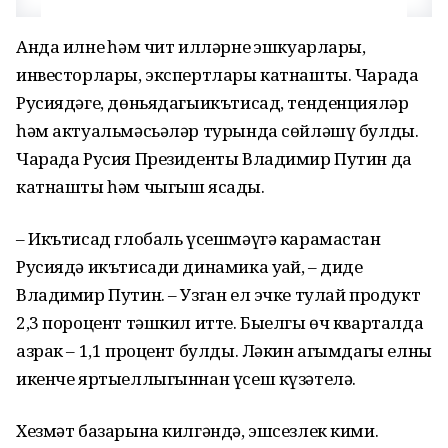
Анда илнең һәм чит илләрнең эшкуарлары,
инвесторлары, экспертлары катнашты. Чарада
Русиядәге, дөньядагыикътисад, тенденцияләр
һәм актуальмәсьәләр турында сөйләшү булды.
Чарада Русия Президенты Владимир Путин да
катнашты һәм чыгыш ясады.
– Икътисад глобаль үсешмәүгә карамастан
Русиядә икътисади динамика уңай, – диде
Владимир Путин. – Узган ел эчке тулай продукт
2,3 пороцент тәшкил итте. Быелгы өч кварталда
азрак – 1,1 процент булды. Ләкин агымдагы елның
икенче яртыеллыгыннан үсеш күзәтелә.
Хезмәт базарына килгәндә, эшсезлек кими.