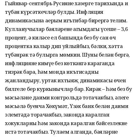
Гыйнвар-сентябрь Русиянең хәзерге тарихында иң
түбән күрсәткечләр булды. Инфляция
динамикасына аерым игътибар бирергә телим.
Кулланучылар бәяләренең агымдагы үсеше – 3,6
процент, ә киләсе ел башында без бу сан өч
процентка калыр дип уйлыйбыз, бәлки, хәтта
түбәнрәк тә булырга мөмкин. Шуның белән бергә,
инфляциянең кимүе без көткәнгә караганда
тизрәк бара, һәм монда икътисадны
җанландыру, уртак ихтыяҗ динамикасы өчен
билгеле бер куркынычлар бар. Кирәк – һәм без бу
мәсьәләне даими контрольдә тотачакбыз, әлеге
мәсьәлә буенча Хөкүмәт, Үзәк банк белән даими
элемтәдә торачакбыз, законда каралган
хокукларны һәм законда каралган бәйсезлекне
истә тотачакбыз. Тулаем алганда, бәяләрне