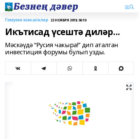
Гомуми мәкаләләр
22 НОЯБРЯ 2019, 06:10
Икътисад үсештә диләр...
Мәскәүдә “Русия чакыра!” дип аталган
инвестиция форумы булып узды.