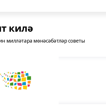
т килә
ин милләтара мөнәсәбәтләр советы