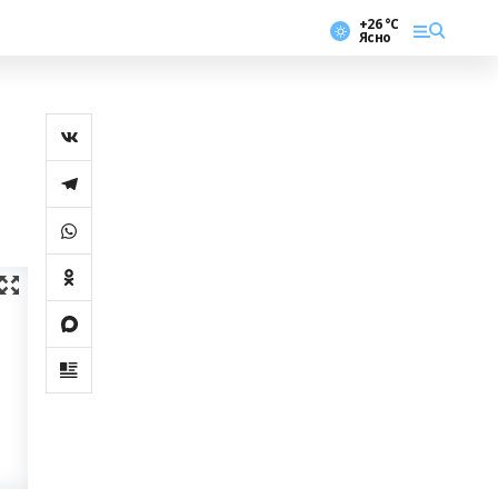
+26 °С
Ясно