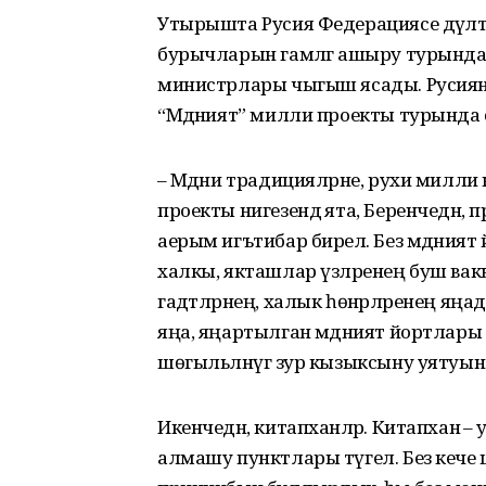
Утырышта Русия Федерациясе дәүләт
бурычларын гамәлгә ашыру турынд
министрлары чыгыш ясады. Русиян
“Мәдәният” милли проекты турында с
– Мәдәни традицияләрне, рухи милли
проекты нигезендә ята, Беренчедән, 
аерым игътибар бирелә. Без мәдәният 
халкы, якташлар үзләренең буш ва
гадәтләрнең, халык һөнәрләренең яң
яңа, яңартылган мәдәният йортлары б
шөгыльләнүгә зур кызыксыну уятуын 
Икенчедән, китапханәләр. Китапханә –
алмашу пунктлары түгел. Без кече шә