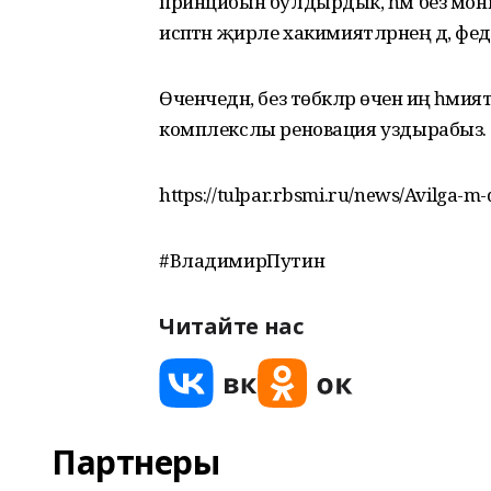
принцибын булдырдык, һәм без мон
исәптән җирле хакимиятләрнең дә, фед
Өченчедән, без төбәкләр өчен иң әһәм
комплекслы реновация уздырабыз.
https://tulpar.rbsmi.ru/news/Avilga-m-
#ВладимирПутин
Читайте нас
Партнеры