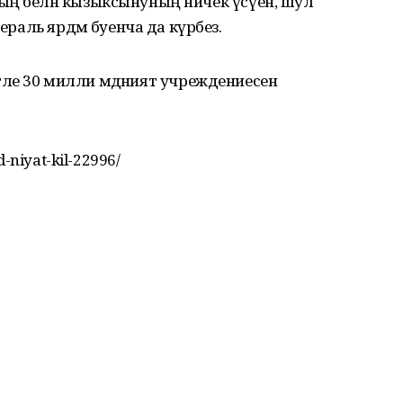
ың белән кызыксынуның ничек үсүен, шул
ераль ярдәм буенча да күрәбез.
иятле 30 милли мәдәният учреждениесенә
d-niyat-kil-22996/