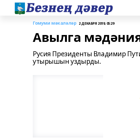
Гомуми мәкаләләр
2 ДЕКАБРЯ 2019, 05:29
Авылга мәдәния
Русия Президенты Владимир Пут
утырышын уздырды.