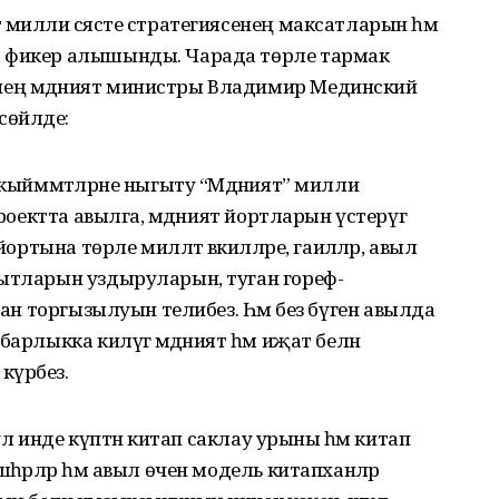
 милли сәясәте стратегиясенең максатларын һәм
а фикер алышынды. Чарада төрле тармак
ең мәдәният министры Владимир Мединский
өйләде:
 кыйммәтләрне ныгыту “Мәдәният” милли
проектта авылга, мәдәният йортларын үстерүгә
йортына төрле милләт вәкилләре, гаиләләр, авыл
кытларын уздыруларын, туган гореф-
адан торгызылуын телибез. Һәм без бүген авылда
арлыкка килүгә мәдәният һәм иҗат белән
күрәбез.
 ул инде күптән китап саклау урыны һәм китап
һәрләр һәм авыл өчен модель китапханәләр