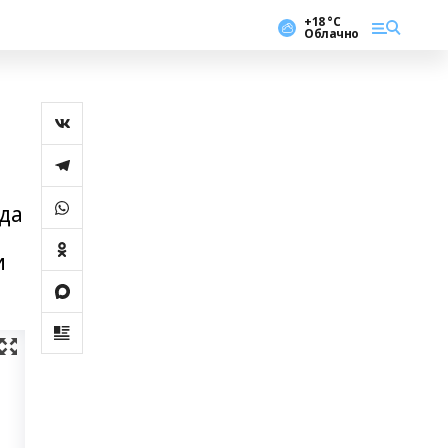
+18 °С
Облачно
да
и