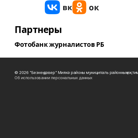
Партнеры
Фотобанк журналистов РБ
© 2026 "Безнең дәвер" Миякә районы муниципаль районның иҗти
Об использовании персональных данных