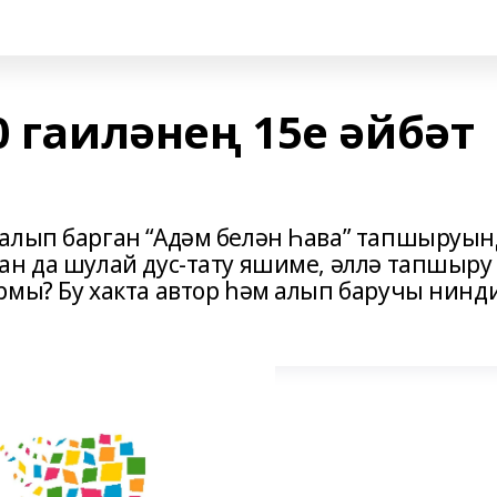
0 гаиләнең 15е әйбәт
 алып барган “Адәм белән Һава” тапшыруын
ан да шулай дус-тату яшиме, әллә тапшыру
рмы? Бу хакта автор һәм алып баручы нинд