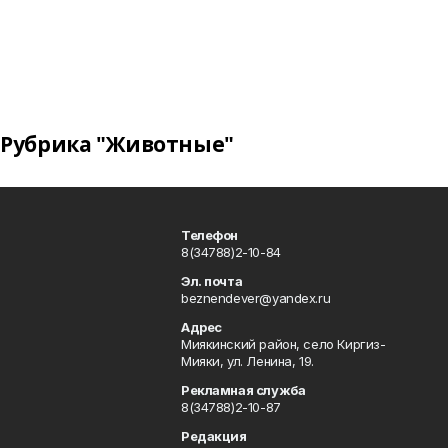
Рубрика "Животные"
Телефон
8(34788)2-10-84
Эл. почта
beznendever@yandex.ru
Адрес
Миякинский район, село Киргиз-
Мияки, ул. Ленина, 19.
Рекламная служба
8(34788)2-10-87
Редакция