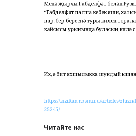
Менә җырчы Габделфәт белән Рузи
“Габделфәт патша кебек яши, хатын
пар, бер-берсенә туры килеп торала
кайсысы урынында буласың килә соң
Их, ә бит яхшылыкка шундый ышана
https://kiziltan.rbsmi.ru/articles/zhizn
25245/
Читайте нас