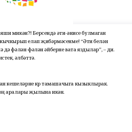
әт яши микән?! Берсендә әти-әнисе булмаган
 кычкырып елап җибәрмәсенме! “Әти белән
 дә фәлән-фәлән әйберне вата яздылар”, – ди.
стек, әлбәттә.
ган кешеләрне күрү тамашачыга кызыклырак.
соң аралары җылына икән.