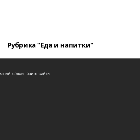
Рубрика "Еда и напитки"
магый-сәяси гәзите сайты