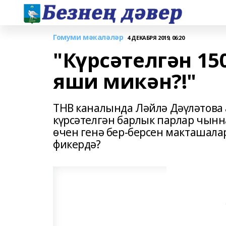
Гомуми мәкаләләр
4 ДЕКАБРЯ 2019, 06:20
"Күрсәтелгән 15
яши микән?!"
ТНВ каналында Ләйлә Дәүләтова
күрсәтелгән барлык парлар чынн
өчен генә бер-берсен макташала
фикердә?