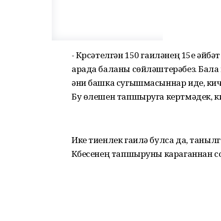
- Күрсәтелгән 150 гаиләнең 15е әйб
арада баланы сөйләштерәбез. Бала
әни башка сугышмасыннар иде, кичә
Бу өлешен тапшыруга кертмәдек, ки
Ике тиенлек гаилә булса да, таныл
Күбесенең тапшыруны караганнан 