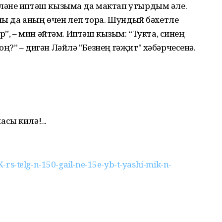
ләне иптәш кызыма да мактап утырдым әле.
ы да аның өчен үлеп тора. Шундый бәхетле
р”, – мин әйтәм. Иптәш кызым: “Тукта, синең
?” – дигән Ләйлә "Безнең гәҗит" хәбәрчесенә.
сы килә!...
/K-rs-telg-n-150-gail-ne-15e-yb-t-yashi-mik-n-