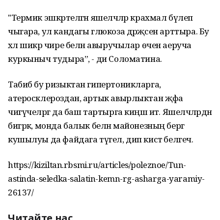
"Термик эшкәртелгән яшелчәләр крахмал бүлеп
чыгара, ул кандагы глюкоза дәрәҗәсен арттыра. Бу
хәл шикәр чире белән авыручылар өчен аеруча
куркыныч тудыра”, - ди Соломатина.
Табиб бу ризыктан гипертоникларга,
атеросклероздан, артык авырлыктан җәфа
чигүчеләргә да баш тартырга киңәш итә. Яшелчәләрдән
бигрәк, монда балык белән майонезның бергә
кушылуы да файдага түгел, дип кисәтә белгеч.
https://kiziltan.rbsmi.ru/articles/poleznoe/Tun-
astinda-seledka-salatin-kemn-rg-asharga-yaramiy-
26137/
Читайте нас