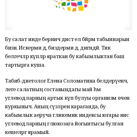
Бу салат инде берничә дистә ел бәйрәм табыннарын
бизи. Искерми дә, биздерми дә, дигәндәй. Тик
белгечләр күпләр яраткан бу кабымлыктан баш
тартырга куша.
Табиб-диетолог Елена Соломатина белдерүенчә,
әлеге салатның составындагы май һәм
углеводларның артык күп булуы организм өчен
куркыныч. Аның сүзләренә караганда, бу
кабымлык аеруча гликемик индексы югары яисә
углеводларның глюкозага йогынтысы булган
кешеләргә ярамый.