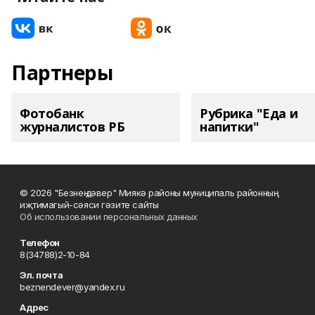
Партнеры
Фотобанк
Рубрика "Еда и
журналистов РБ
напитки"
© 2026 "Безнең дәвер" Миякә районы муниципаль районның
иҗтимагый-сәяси гәзите сайты
Об использовании персональных данных
Телефон
8(34788)2-10-84
Эл. почта
beznendever@yandex.ru
Адрес