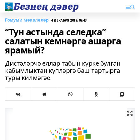
Гомуми мәкаләләр
4 ДЕКАБРЯ 2019, 09:43
“Тун астында селедка”
салатын кемнәргә ашарга
ярамый?
Дистәләрчә еллар табын күрке булган
кабымлыктан күпләргә баш тартырга
туры килмәгәе.