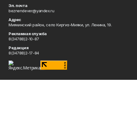
Эл. почта
beznendever@yandex.ru
Адрес
Миякинский район, село Киргиз-Мияки, ул. Ленина, 19.
Рекламная служба
8(34788)2-10-87
Редакция
8(34788)2-17-84