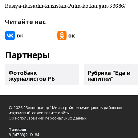
Rusiya-iktisadin-krizistan-Putin-kotkargan-53686/
Читайте нас
Партнеры
Фотобанк
Рубрика "Еда и
журналистов РБ
напитки"
© 2026 "Безнең дәвер" Миякә районы муниципаль районның
иҗтимагый-сәяси гәзите сайты
Об использовании персональных данных
Телефон
8(34788)2-10-84