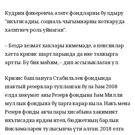
Кудрин фикеренчә, әлеге фондларны булдыру
"икътисадны, социаль чыгымнарны коткаруда
хәлиткеч роль уйнаган".
– Бездә хезмәт хаклары кимемәде, ә пенсияләр
хәтта кризис шартларында да ике тапкырга
артты. Бу бик мөһим, – дип ассызыклаган ул.
Кризис башлануга Стабильлек фондында
шактый резервлар тупланган була һәм 2008
елда хөкүмәт аны Резерв фондына һәм Милли
муллык фондына бүләргә карар кыла. Нәкъ менә
Резерв фонды акчалары хисабына хакимият
икътисадка ярдәм итеп, бюджетның барлык
йөкләмәләрен тулысынча үти алган. 2018 елга