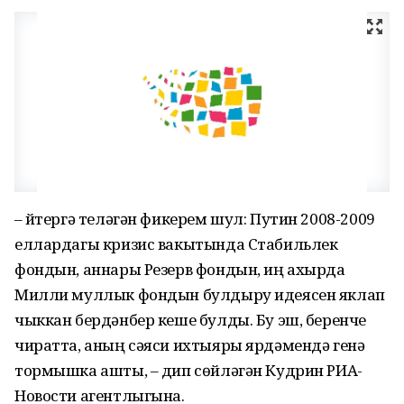
– Әйтергә теләгән фикерем шул: Путин 2008-2009
еллардагы кризис вакытында Стабильлек
фондын, аннары Резерв фондын, иң ахырда
Милли муллык фондын булдыру идеясен яклап
чыккан бердәнбер кеше булды. Бу эш, беренче
чиратта, аның сәяси ихтыяры ярдәмендә генә
тормышка ашты, – дип сөйләгән Кудрин РИА-
Новости агентлыгына.