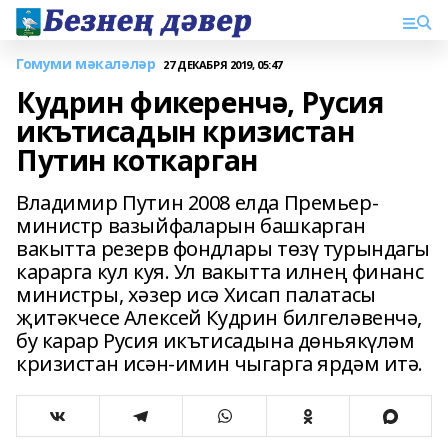
Гомуми мәкаләләр
27 ДЕКАБРЯ 2019, 05:47
Кудрин фикеренчә, Русия
икътисадын кризистан
Путин коткарган
Владимир Путин 2008 елда Премьер-
министр вазыйфаларын башкарган
вакытта резерв фондлары төзү турындагы
карарга кул куя. Ул вакытта илнең финанс
министры, хәзер исә Хисап палатасы
җитәкчесе Алексей Кудрин билгеләвенчә,
бу карар Русия икътисадына дөньякүләм
кризистан исән-имин чыгарга ярдәм итә.