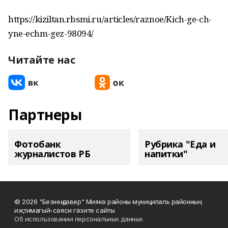
https://kiziltan.rbsmi.ru/articles/raznoe/Kich-ge-ch-
yne-echm-gez-98094/
Читайте нас
Партнеры
Фотобанк
Рубрика "Еда и
журналистов РБ
напитки"
© 2026 "Безнең дәвер" Миякә районы муниципаль районның
иҗтимагый-сәяси гәзите сайты
Об использовании персональных данных