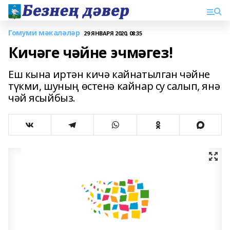
Гомуми мәкаләләр
29 ЯНВАРЯ 2020, 08:35
Кичәге чәйне эчмәгез!
Еш кына иртән кичә кайнатылган чәйне
түкми, шуның өстенә кайнар су салып, янә
чәй ясыйбыз.