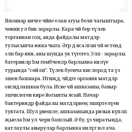
Японнар кичәге чәйне елан агуы белән чагыштыра,
чөнки ул бик зарарлы. Кара чәй бер тәүлек
торганнан соң, анда файдалы матдәләр
тулысынча юкка чыга. Әгәр дә ясалган чәй өстендә
элпә бар икән, аны шунда ук түгегез. Элпә - зарарлы
батерияләр һәм гөмбәчекләр барлыкка килүе
турында "сөйли". Тәүлек буенча кислород та үз
эшен башкара. Нәтиҗәдә, чәйдәге органик матдәләр
оксидлашкан була. Иске чәй ашказаны, бавыр
эшчәнлегенә кире йогынты ясый. Начар
бактериядәр файдалы матдәләрнең эшкәртелүен
туктата. Шул рәвешле, ашказанында ризык күпләп
җыела һәм ул чери башлый. Ә бу, үз чиратында,
катлаулы авырулар барлыкка килүгә юл ача.