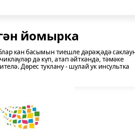
гән йомырка
блар кан басымын тиешле дәрәҗәдә саклау
чикләүләр дә күп, атап әйткәндә, тәмәке
ителә. Дөрес туклану - шулай ук инсультка