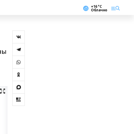
+16 °С
Облачно
ны