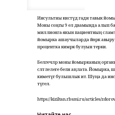
Инсультны кисәтүдә гади тавык йом
Моны соңгы 9 ел дәвамында алып ба
миллионга якын пациентның сәламәтле
йомырка ашаучыларда йөрәк авырул
процентка кимрәк булуын терки.
Белгечләр моны йомырканың орган
сәләтлелеге белән аңлата. Йомырка, шу
киметүгә булышлык итә. Шуңа да 
түгел.
https://kiziltan.rbsmi.ru/articles/zdor
Читайте нас