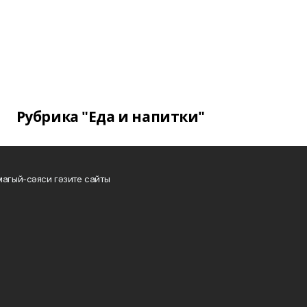
Рубрика "Еда и напитки"
магый-сәяси гәзите сайты