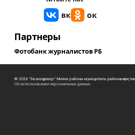
Партнеры
Фотобанк журналистов РБ
© 2026 "Безнең дәвер" Миякә районы муниципаль районның иҗти
Об использовании персональных данных