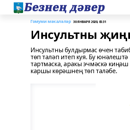
Гомуми мәкаләләр
30 ЯНВАРЯ 2020, 05:31
Инсультны җиң
Инсультны булдырмас өчен таби
төп таләп итеп куя. Бу юнәлештә 
тартмаска, аракы эчмәскә киңәш 
каршы көрәшнең төп таләбе.