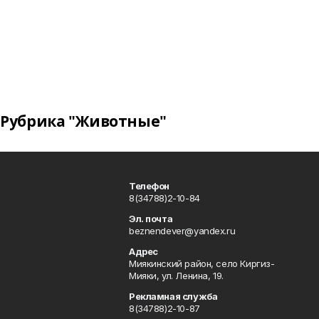
Рубрика "Животные"
Телефон
8(34788)2-10-84
Эл. почта
beznendever@yandex.ru
Адрес
Миякинский район, село Киргиз-
Мияки, ул. Ленина, 19.
Рекламная служба
8(34788)2-10-87