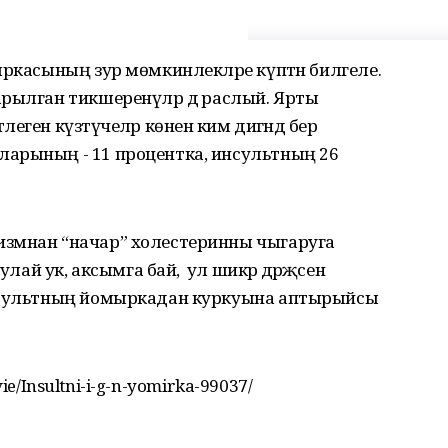
ыркасының зур мөмкинлекләре күптән билгеле.
рылган тикшеренүләр дә раслый. Ярты
ген күзәтүчеләр көненә ким дигәндә бер
арының - 11 процентка, инсультның 26
измнан “начар” холестеринны чыгаруга
лай ук, аксымга бай, ә ул шикәр дәрәҗәсен
инсультның йомыркадан куркуына аптырыйсы
ovie/Insultni-i-g-n-yomirka-99037/