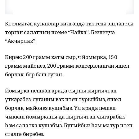
Көтелмәгән кунаклар килгәндә тиз генә эшләнелә
торган салатның исеме “Чайка”. Безнеңчә
“Акчарлак”.
Кирәк: 200 грамм каты сыр, өч йомырка, 150
грамм майонез, 200 грамм консервланган яшел
борчак, бер баш суган.
Йомырка пешкән арада сырны кыргычтан
үткәрәбез, суганны вак итеп турыйбыз, яшел
борчак, майонез кушабыз. Ул арада пешеп
чыккан йомырканы да кыргычтан чыгарабыз
һәм салатка кушабыз. Бутыйбыз һәм матур итеп
өстәлгә бирәбез.