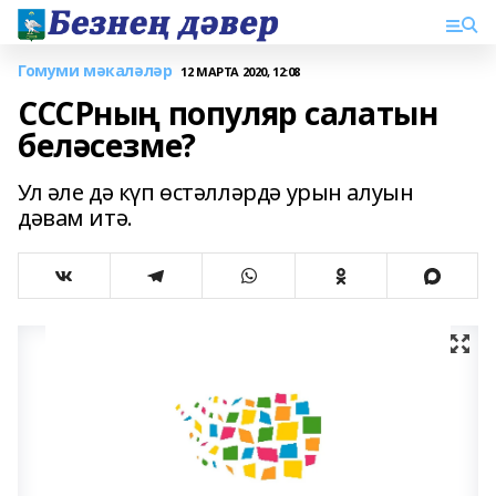
Гомуми мәкаләләр
12 МАРТА 2020, 12:08
СССРның популяр салатын
беләсезме?
Ул әле дә күп өстәлләрдә урын алуын
дәвам итә.