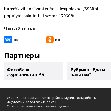
https://kiziltan.rbsmi.ru/articles/poleznoe/SSSRni-
populyar-salatin-bel-sezme-159608/
Читайте нас
Партнеры
Фотобанк
Рубрика "Еда и
журналистов РБ
напитки"
© 2026 "Безнең дәвер" Миякә районы муниципаль районның
иҗтимагый-сәяси гәзите сайты
Об использовании персональных данных