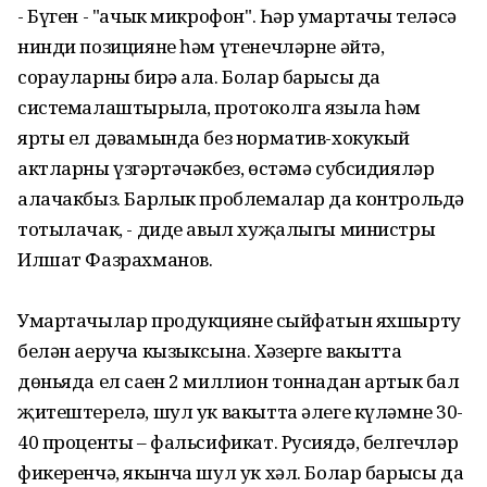
- Бүген - "ачык микрофон". Һәр умартачы теләсә
нинди позицияне һәм үтенечләрне әйтә,
сорауларны бирә ала. Болар барысы да
системалаштырыла, протоколга языла һәм
ярты ел дәвамында без норматив-хокукый
актларны үзгәртәчәкбез, өстәмә субсидияләр
алачакбыз. Барлык проблемалар да контрольдә
тотылачак, - диде авыл хуҗалыгы министры
Илшат Фазрахманов.
Умартачылар продукциянең сыйфатын яхшырту
белән аеруча кызыксына. Хәзерге вакытта
дөньяда ел саен 2 миллион тоннадан артык бал
җитештерелә, шул ук вакытта әлеге күләмнең 30-
40 проценты – фальсификат. Русиядә, белгечләр
фикеренчә, якынча шул ук хәл. Болар барысы да