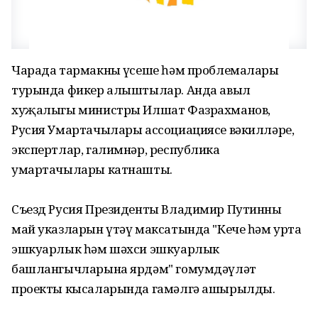
Чарада тармакның үсеше һәм проблемалары
турында фикер алыштылар. Анда авыл
хуҗалыгы министры Илшат Фазрахманов,
Русия Умартачылары ассоциациясе вәкилләре,
экспертлар, галимнәр, республика
умартачылары катнашты.
Съезд Русия Президенты Владимир Путинның
май указларын үтәү максатында "Кече һәм урта
эшкуарлык һәм шәхси эшкуарлык
башлангычларына ярдәм" гомумдәүләт
проекты кысаларында гамәлгә ашырылды.