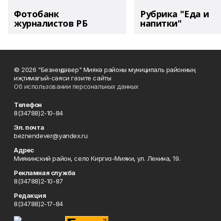
Фотобанк
Рубрика "Еда и
журналистов РБ
напитки"
© 2026 "Безнең дәвер" Миякә районы муниципаль районның
иҗтимагый-сәяси гәзите сайты
Об использовании персональных данных
Телефон
8(34788)2-10-84
Эл. почта
beznendever@yandex.ru
Адрес
Миякинский район, село Киргиз-Мияки, ул. Ленина, 19.
Рекламная служба
8(34788)2-10-87
Редакция
8(34788)2-17-84