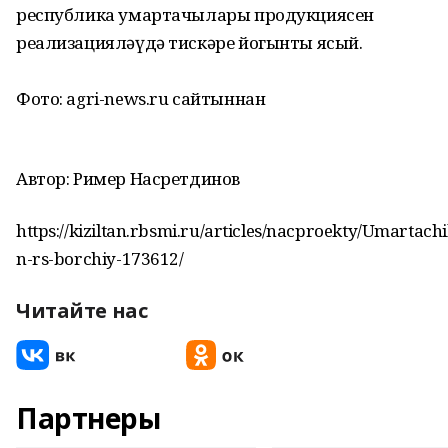
республика умартачылары продукциясен
реализацияләүдә тискәре йогынты ясый.
Фото: agri-news.ru сайтыннан
Автор: Ример Насретдинов
https://kiziltan.rbsmi.ru/articles/nacproekty/Umartachi
n-rs-borchiy-173612/
Читайте нас
Партнеры