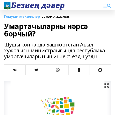
Гомуми мәкаләләр
20 МАРТА 2020, 06:35
Умартачыларны нәрсә
борчый?
Шушы көннәрдә Башкортстан Авыл
хуҗалыгы министрлыгында республика
умартачыларының 2нче съезды узды.