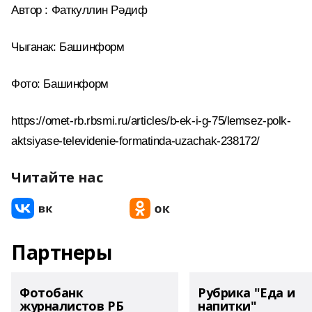
Автор : Фаткуллин Рәдиф
Чыганак: Башинформ
Фото: Башинформ
https://omet-rb.rbsmi.ru/articles/b-ek-i-g-75/lemsez-polk-
aktsiyase-televidenie-formatinda-uzachak-238172/
Читайте нас
Партнеры
Фотобанк
Рубрика "Еда и
журналистов РБ
напитки"