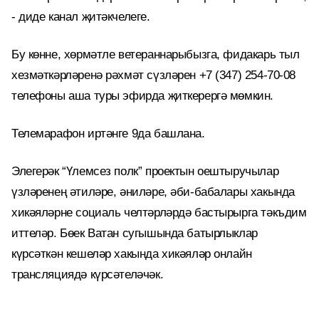
- диде канал җитәкчелеге.
Бу көнне, хөрмәтле ветераннарыбызга, фидакарь тыл
хезмәткәрләренә рәхмәт сүзләрен +7 (347) 254-70-08
телефоны аша туры эфирда җиткерергә мөмкин.
Телемарафон иртәнге 9да башлана.
Элегерәк “Үлемсез полк” проектын оештыручылар
үзләренең әтиләре, әниләре, әби-бабалары хакында
хикәяләрне социаль челтәрләрдә бастырырга тәкъдим
иттеләр. Бөек Ватан сугышында батырлыклар
күрсәткән кешеләр хакында хикәяләр онлайн
трансляциядә күрсәтеләчәк.