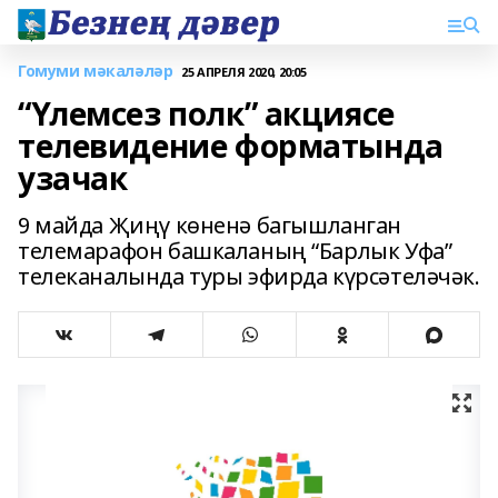
Гомуми мәкаләләр
25 АПРЕЛЯ 2020, 20:05
“Үлемсез полк” акциясе
телевидение форматында
узачак
9 майда Җиңү көненә багышланган
телемарафон башкаланың “Барлык Уфа”
телеканалында туры эфирда күрсәтеләчәк.