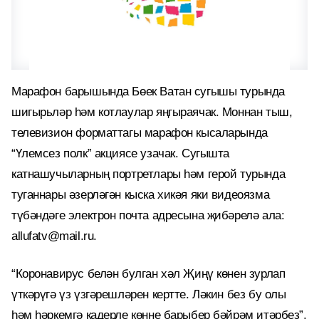
Марафон барышында Бөек Ватан сугышы турында
шигырьләр һәм котлаулар яңгыраячак. Моннан тыш,
телевизион форматтагы марафон кысаларында
“Үлемсез полк” акциясе узачак. Сугышта
катнашучыларның портретлары һәм герой турында
туганнары әзерләгән кыска хикәя яки видеоязма
түбәндәге электрон почта адресына җибәрелә ала:
allufatv@mail.ru.
“Коронавирус белән булган хәл Җиңү көнен зурлап
үткәрүгә үз үзгәрешләрен кертте. Ләкин без бу олы
һәм һәркемгә кадерле көнне барыбер бәйрәм итәрбез”,