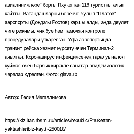
авиалинияләре" борты Пхукеттан 116 туристны алып
кайтты. Ватандашларны беренче булып "Платов"
аэропорты (Дондагы Ростов) каршы алды, анда дәүләт
чиге режимы, чик буе һәм таможня контроле
процедуралары үткәрелгән. Уфа аэропортында
транзит рейска хезмәт күрсәтү өчен Терминал-2
ачылган. Коронавирус инфекциясенең таралуына юл
куймас өчен барлык кирәкле санитар-эпидемиологик
чаралар күрелгән. Фото: glava.rb
Автор: Гөлия Мөгаллимова
https://kiziltan.rbsmi.ru/articles/republic/Phukettan-
yaktashlaribiz-kaytti-250018/