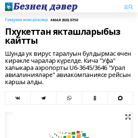
Гомуми мәкаләләр
4 МАЯ 2020, 07:50
Пхукеттан якташларыбыз
кайтты
Шунда ук вирус таралуын булдырмас өчен
кирәкле чаралар күрелде. Кичә "Уфа"
халыкара аэропорты U6-3645/3646 "Урал
авиалинияләре" авиакомпаниясе рейсын
каршы алды.