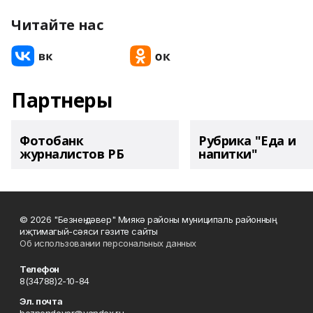
Читайте нас
Партнеры
Фотобанк
Рубрика "Еда и
журналистов РБ
напитки"
© 2026 "Безнең дәвер" Миякә районы муниципаль районның
иҗтимагый-сәяси гәзите сайты
Об использовании персональных данных
Телефон
8(34788)2-10-84
Эл. почта