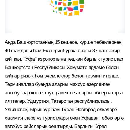
Анда Башкортстанның 15 кешесе, күрше төбәкләрнең
40 гражданы һәм Екатеринбургка очасы 37 пассажир
кайткан. "Уфа" аэропортына төшкән барлык туристлар
Башкортстан Республикасы Хөкүмәте ярдәме белән
кайнар ризык һәм эчемлекләр белән тәэмин ителде.
Терминаллар буенда аларны махсус әзерләнгән
автобуслар көтте, шул рәвешле аларны обсерваторга
илттеләр. Удмуртия, Татарстан республикалары,
Ульяновск, Ырынбур һәм Түбән Новгород өлкәләре
хакимиятләре үз туристлары өчен Уфадан төбәкләргә
автобус рейсларын оештырды. Барлыгы "Урал