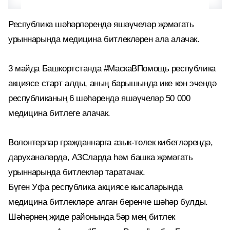
Республика шәһәрләрендә яшәүчеләр җәмәгать
урыннарында медицина битлекләрен ала алачак.
3 майда Башкортстанда #МаскаВПомощь республика
акциясе старт алды, аның барышында ике көн эчендә
республиканың 6 шәһәрендә яшәүчеләр 50 000
медицина битлеге алачак.
Волонтерлар гражданнарга азык-төлек кибетләрендә,
даруханәләрдә, АЗСларда һәм башка җәмәгать
урыннарында битлекләр таратачак.
Бүген Уфа республика акциясе кысаларында
медицина битлекләре алган беренче шәһәр булды.
Шәһәрнең җиде районында 5әр мең битлек