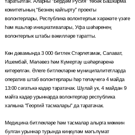
таратылган. Аларны “Бердәм Русия” төбәк Башкарма
комитетының “Безнең кайгырту” проекты
волонтерлары, Республика волонтерлык хәрәкәте үзәге
һәм яшьләр инициативалары, Уфа шәһәренең
волонтерлык штабы вәкилләре таратты.
Көн дәвамында 3 000 битлек Стәрлетамак, Салават,
Ишембай, Мәләвез һәм Күмертау шәһәрләренә
китерелгән. Әлеге битлекләрне муниципалитетларда
оператив штаб волонтерлары һәр теләүчегә 4 майда
13:00 сәгатькә кадәр таратачак. Шулай ук, 4 майдан 9
майга кадәр урыннарда волонтерлар республика
халкына "Георгий тасмалары" да таратачак.
Медицина битлекләре һәм тасмалар алырга мөмкин
булган урыннар турында киңкүләм мәгълүмат