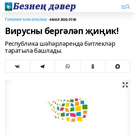
Гомуми мәкаләләр
4 МАЯ 2020, 07:45
Вирусны бергәләп җиңик!
Республика шәһәрләрендә битлекләр
таратыла башлады.