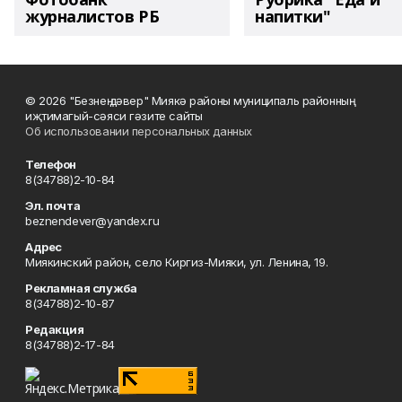
журналистов РБ
напитки"
© 2026 "Безнең дәвер" Миякә районы муниципаль районның
иҗтимагый-сәяси гәзите сайты
Об использовании персональных данных
Телефон
8(34788)2-10-84
Эл. почта
beznendever@yandex.ru
Адрес
Миякинский район, село Киргиз-Мияки, ул. Ленина, 19.
Рекламная служба
8(34788)2-10-87
Редакция
8(34788)2-17-84