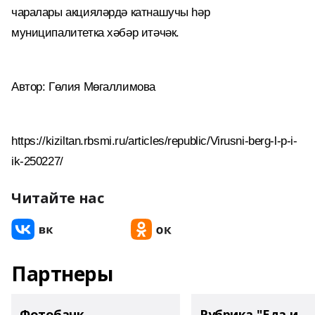
чаралары акцияләрдә катнашучы һәр
муниципалитетка хәбәр итәчәк.
Автор: Гөлия Мөгаллимова
https://kiziltan.rbsmi.ru/articles/republic/Virusni-berg-l-p-i-
ik-250227/
Читайте нас
Партнеры
Фотобанк
Рубрика "Еда и