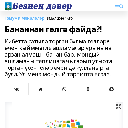
Гомуми мәкаләләр
6 МАЯ 2020, 14:50
Бананнан гөлгә файда?!
Кибеттә сатыла торган бүлмә гөлләре
өчен кыйммәтле ашламалар урынына
арзан алмаш – банан бар. Мондый
ашламаны теплицага чыгарып утырта
торган үсентеләр өчен дә кулланырга
була. Ул менә мондый тәртиптә ясала.