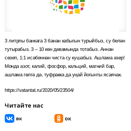
3 литрлы банкага 3 банан кабыгын турыйбыз, су белән
тутырабыз. 3 – 10 көн дәвамында тотабыз. Аннан
сөзеп, 1:1 исәбеннән чиста су кушабыз. Ашлама әзер!
Монда азот, калий, фосфор, кальций, магний бар,
ашлама гөлгә дә, туфракка да уңай йогынты ясаячак.
https://vatantat.ru/2020/05/23504/
Читайте нас