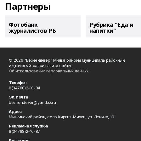
Партнеры
Фотобанк
Рубрика "Еда и
журналистов РБ
напитки"
© 2026 "Безнең дәвер" Миякә районы муниципаль районның
иҗтимагый-сәяси гәзите сайты
Об использовании персональных данных
Телефон
8(34788)2-10-84
Эл. почта
beznendever@yandex.ru
Адрес
Миякинский район, село Киргиз-Мияки, ул. Ленина, 19.
Рекламная служба
8(34788)2-10-87
Редакция