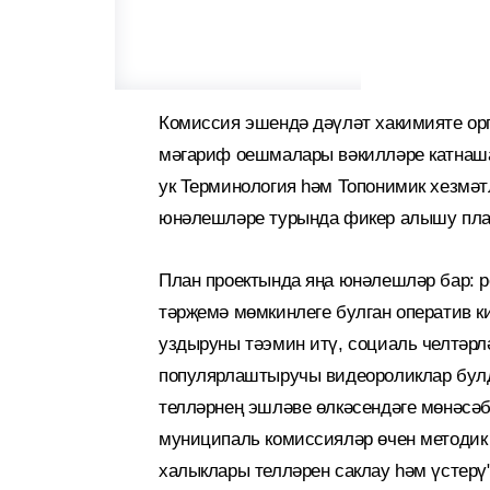
Комиссия эшендә дәүләт хакимияте ор
мәгариф оешмалары вәкилләре катнаша
ук Терминология һәм Топонимик хезмәт
юнәлешләре турында фикер алышу пл
План проектында яңа юнәлешләр бар: 
тәрҗемә мөмкинлеге булган оператив 
уздыруны тәэмин итү, социаль челтәрл
популярлаштыручы видеороликлар булд
телләрнең эшләве өлкәсендәге мөнәсәб
муниципаль комиссияләр өчен методик
халыклары телләрен саклау һәм үстерү