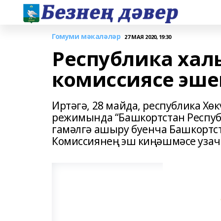
Гомуми мәкаләләр
27 МАЯ 2020, 19:30
Республика хал
комиссиясе эш
Иртәгә, 28 майда, республика Х
режимында “Башкортстан Респуб
гамәлгә ашыру буенча Башкортс
Комиссиянең эш киңәшмәсе узач