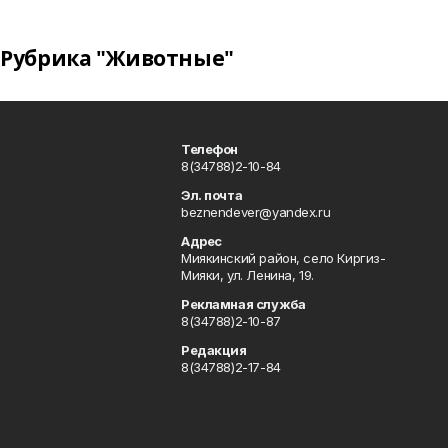
Рубрика "Животные"
Телефон
8(34788)2-10-84
Эл. почта
beznendever@yandex.ru
Адрес
Миякинский район, село Киргиз-
Мияки, ул. Ленина, 19.
Рекламная служба
8(34788)2-10-87
Редакция
8(34788)2-17-84