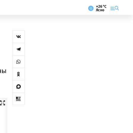
+26 °С
Ясно
ны