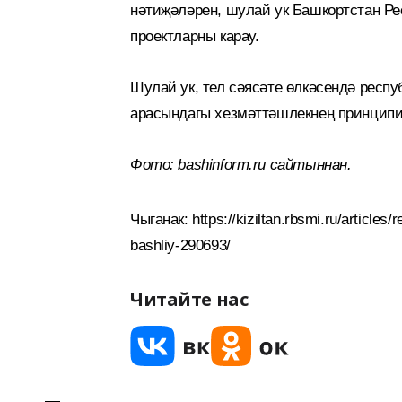
нәтиҗәләрен, шулай ук Башкортстан Р
проектларны карау.
Шулай ук, тел сәясәте өлкәсендә респ
арасындагы хезмәттәшлекнең принципи
Фото: bashinform.ru сайтыннан.
Чыганак: https://kiziltan.rbsmi.ru/articles/
bashliy-290693/
Читайте нас