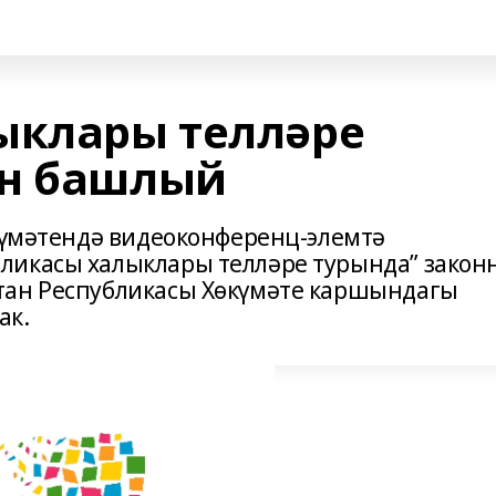
ыклары телләре
ен башлый
өкүмәтендә видеоконференц-элемтә
ликасы халыклары телләре турында” закон
тан Республикасы Хөкүмәте каршындагы
ак.