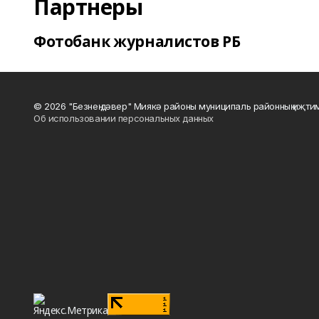
Партнеры
Фотобанк журналистов РБ
© 2026 "Безнең дәвер" Миякә районы муниципаль районның иҗти
Об использовании персональных данных