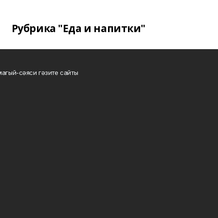
Рубрика "Еда и напитки"
магый-сәяси гәзите сайты