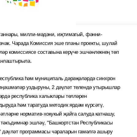
ганнары, милли-мәдәни, иҗтимагый, фәнни-
чак. Чарада Комиссия эше планы проекты, шулай
ләр комиссиясе составына керүче эшчәнлекнең төп
анлаштырыла.
республика һәм муниципаль дәрәҗәләрдә синхрон
киңәшмәләр уздыруны, 2 дәүләт телендә утырышлар
әрдә республика халыклары телләрен
ыруда һәм таратуда методик ярдәм күрсәтү,
әтләрне норматив-хокукый җайга салуда катнашу,
 тәкъдимнәр эшләү, "Башкортстан Республикасы
" дәүләт программасы чараларын гамәлгә ашыру