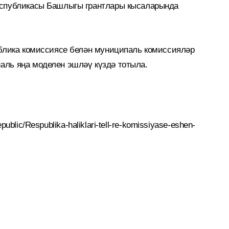
еспубликасы Башлыгы грантлары кысаларында
ублика комиссиясе белән муниципаль комиссияләр
аль яңа моделен эшләү күздә тотыла.
republic/Respublika-haliklari-tell-re-komissiyase-eshen-