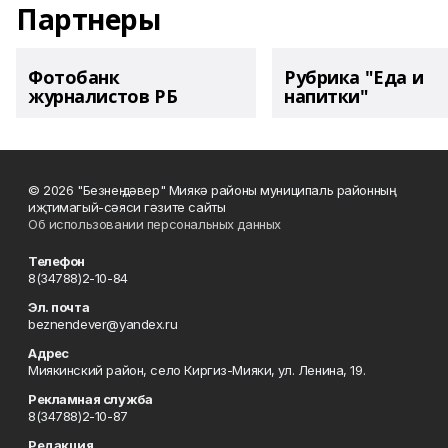
Партнеры
Фотобанк
Рубрика "Еда и
журналистов РБ
напитки"
© 2026 "Безнең дәвер" Миякә районы муниципаль районның
иҗтимагый-сәяси гәзите сайты
Об использовании персональных данных
Телефон
8(34788)2-10-84
Эл. почта
beznendever@yandex.ru
Адрес
Миякинский район, село Киргиз-Мияки, ул. Ленина, 19.
Рекламная служба
8(34788)2-10-87
Редакция