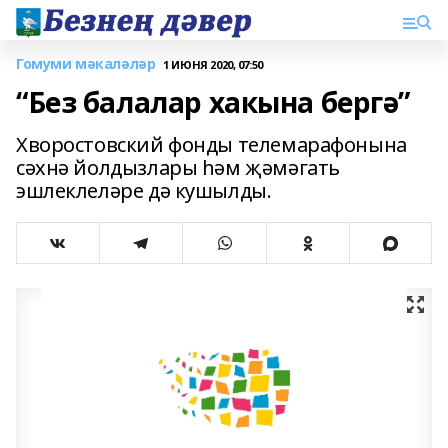
Гомуми мәкаләләр
1 ИЮНЯ 2020, 07:50
“Без балалар хакына бергә”
Хворостовский фонды телемарафонына
сәхнә йолдызлары һәм җәмәгать
эшлеклеләре дә кушылды.