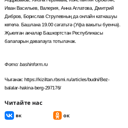
Иван Васильев, Валерия, Анна Аглатова, Дмитрий
Дибров, Борислав Струлевның да онлайн катнашуы
көтелә. Башлана 19.00 сәгатьтә (Уфа вакыты буенча).
Җыелган акчалар Башкортстан Республикасы
балаларын дәвалауга тотылачак.
Фото: bashinform.ru
Чыганак: https://kiziltan.rbsmi.ru/articles/budni/Bez-
balalar-hakina-berg-297176/
Читайте нас