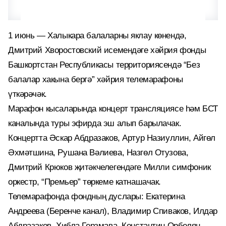
1 июнь — Халыкара балаларны яклау көнендә,
Дмитрий Хворостовский исемендәге хәйрия фонды
Башкортстан Республикасы территориясендә “Без
балалар хакына бергә” хәйрия телемарафоны
үткәрәчәк.
Марафон кысаларында концерт трансляциясе һәм БСТ
каналында туры эфирда эш алып барылачак.
Концертта Әскар Абдразаков, Артур Назиуллин, Айгөл
Әхмәтшина, Рушана Вәлиева, Назгөл Отузова,
Дмитрий Крюков җитәкчелегендәге Милли симфоник
оркестр, “Премьер” төркеме катнашачак.
Телемарафонда фондның дуслары: Екатерина
Андреева (Беренче канал), Владимир Спиваков, Илдар
Абдразаков, Хибла Герзмава, Константин Орбелян,