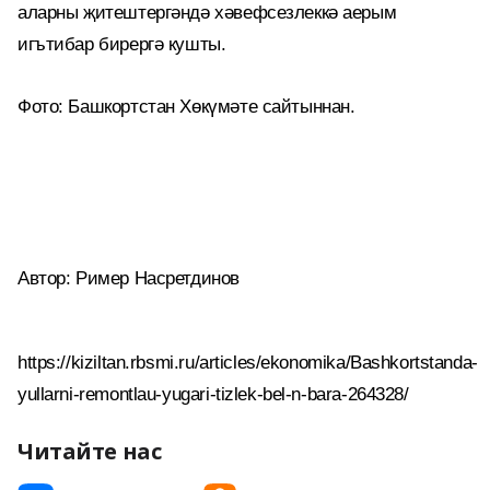
аларны җитештергәндә хәвефсезлеккә аерым
игътибар бирергә кушты.
Фото: Башкортстан Хөкүмәте сайтыннан.
Автор: Ример Насретдинов
https://kiziltan.rbsmi.ru/articles/ekonomika/Bashkortstanda-
yullarni-remontlau-yugari-tizlek-bel-n-bara-264328/
Читайте нас