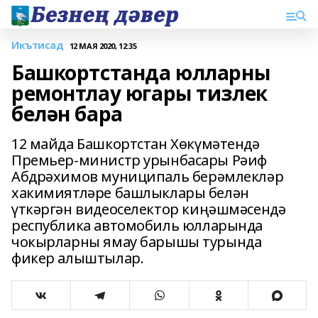
Икътисад
12 МАЯ 2020, 12:35
Башкортстанда юлларны
ремонтлау югары тизлек
белән бара
12 майда Башкортстан Хөкүмәтендә
Премьер-министр урынбасары Рәиф
Абдрәхимов муниципаль берәмлекләр
хакимиятләре башлыклары белән
үткәргән видеоселектор киңәшмәсендә
республика автомобиль юлларында
чокырларны ямау барышы турында
фикер алыштылар.