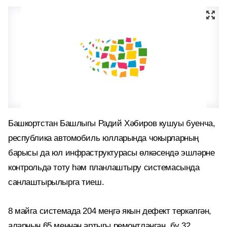
Башкортстан Башлыгы Радий Хәбиров кушуы буенча,
республика автомобиль юлларында чокырларның
барысы да юл инфраструктурасы өлкәсендә эшләрне
контрольдә тоту һәм планлаштыру системасында
санлаштырылырга тиеш.
8 майга системада 204 меңгә якын дефект теркәлгән,
аларның 65 меңнән артыгы ремонтланган, бу 32