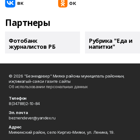
Партнеры
Фотобанк
Рубрика "Еда и
журналистов РБ
напитки"
© 2026 "Безнең дәвер" Миякә районы муниципаль районның
иҗтимагый-сәяси гәзите сайты
Об использовании персональных данных
Телефон
8(34788)2-10-84
Эл. почта
beznendever@yandex.ru
Адрес
Миякинский район, село Киргиз-Мияки, ул. Ленина, 19.