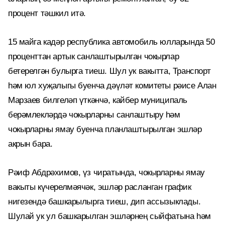
процент тәшкил итә.
15 майга кадәр республика автомобиль юлларында 50
проценттан артык санлаштырылган чокырлар
бетерелгән булырга тиеш. Шул ук вакытта, Транспорт
һәм юл хуҗалыгы буенча дәүләт комитеты рәисе Алан
Марзаев билгеләп үткәнчә, кайбер муниципаль
берәмлекләрдә чокырларны санлаштыру һәм
чокырларны ямау буенча планлаштырылган эшләр
акрын бара.
Рәиф Абдрәхимов, үз чиратында, чокырларны ямау
вакыты күчерелмәячәк, эшләр расланган график
нигезендә башкарылырга тиеш, дип ассызыклады.
Шулай ук ул башкарылган эшләрнең сыйфатына һәм