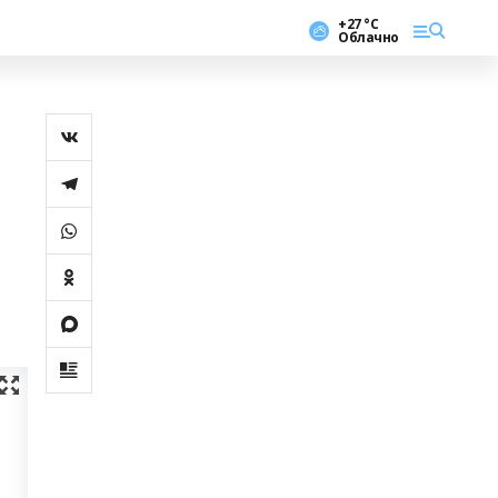
+27 °С
Облачно