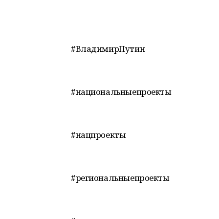
#ВладимирПутин
#национальныепроекты
#нацпроекты
#региональныепроекты