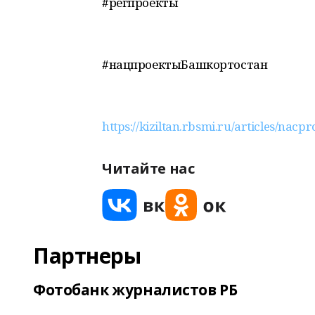
#регпроекты
#нацпроектыБашкортостан
https://kiziltan.rbsmi.ru/articles/nacp
Читайте нас
Партнеры
Фотобанк журналистов РБ