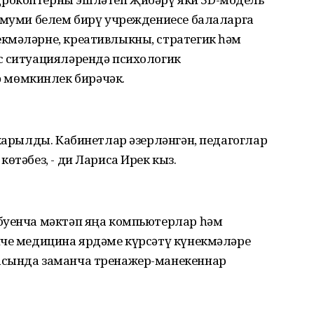
Гомуми белем бирү учреждениесе балаларга
кмәләрне, креативлыкны, стратегик һәм
с ситуацияләрендә психологик
мөмкинлек бирәчәк.
шкарылды. Кабинетлар әзерләнгән, педагоглар
өтәбез, - ди Лариса Ирек кыз.
буенча мәктәп яңа компьютерлар һәм
нче медицина ярдәме күрсәтү күнекмәләре
асында заманча тренажер-манекеннар