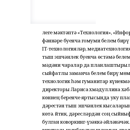
Әлеге мәктәптә «Технология», «Инф
фәннәре буенча гомуми белем бирү
IT-технологияләр, медиатехнология
тыш эшчәнлек буенча өстәмә белем
мәдәни чаралар да планлаштырыла
сыйфатлы заманча белем бирү мөм
технологик һәм гуманитар күнекм
директоры Лариса Әхмәдуллина хәбә
көннең беренче яртысында уку пла
дәрестән тыш эшчәнлек кысаларынд
көтә. Әйтик, дәресләрдән соң сыйн
булган коворкинг-үзәккә әйләнәчәк
виртуаль чынбарлык шлемын, квад