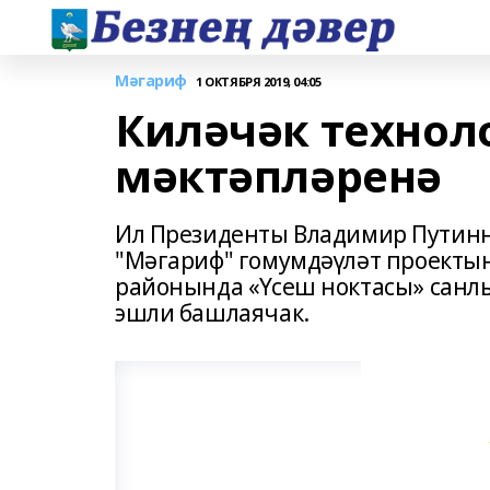
Мәгариф
1 ОКТЯБРЯ 2019, 04:05
Киләчәк технол
мәктәпләренә
Ил Президенты Владимир Путинн
"Мәгариф" гомумдәүләт проекты
районында «Үсеш ноктасы» санлы
эшли башлаячак.