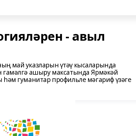
огияләрен - авыл
ың май указларын үтәү кысаларында
н гамәлгә ашыру максатында Ярмәкәй
 һәм гуманитар профильле мәгариф үзәге