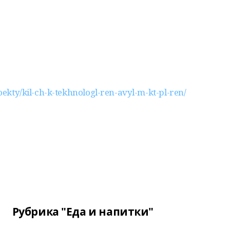
roekty/kil-ch-k-tekhnologl-ren-avyl-m-kt-pl-ren/
Рубрика "Еда и напитки"