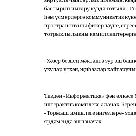
бастырып чыгару күздә тотыла... 
һәм үсмерләргә коммуникатив күне
пространстволы фикерләүне, стрес
тотрыклылыкны камилләштерергә 
- Хәзер безнең мәктәптә зур эш ба
укулар үткән, җиһазлар кайтаруны к
Тиздән «Информатика» фән өлкәсе 
интерактив комплекс алачак. Бере
«Тормыш иминлеге нигезләре» зон
ярдәмендә эшләнәчәк