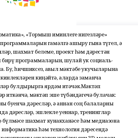
орматика», «Тормыш иминлеге нигезләре»
 программаларын гамәлгә ашыру гына түгел, ә
ләр, шахмат белеме, проект һәм дәрестән
 бирү программаларын, шулай ук социаль-
. Бу, һичшиксез, авыл мәктәбе укучыларына
кинлекләрен киңәйтә, аларда заманча
әләр булдырырга ярдәм итәчәк.Мәктәп
р иткәнчә, мәктәп эше түбәндәгечә булачак:
ны буенча дәресләр, ә аннан соң балаларны
а дәресләр, эшлекле уеннар, тренинглар
ыф бүлмәсе шахмат кунакханәсе һәм медиазона
. Ә информатика һәм технология дәресендә
рокоптерны эшләтеп җибәрү яки 3D-модель