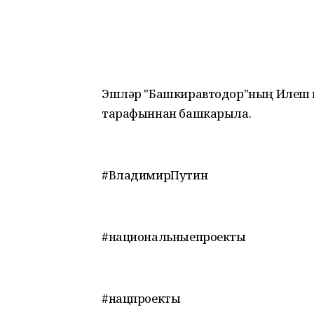
Эшләр "Башкиравтодор"ның Илеш ю
тарафыннан башкарыла.
#ВладимирПутин
#национальныепроекты
#нацпроекты