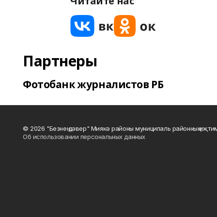
Читайте нас
Партнеры
Фотобанк журналистов РБ
© 2026 "Безнең дәвер" Миякә районы муниципаль районның иҗти
Об использовании персональных данных