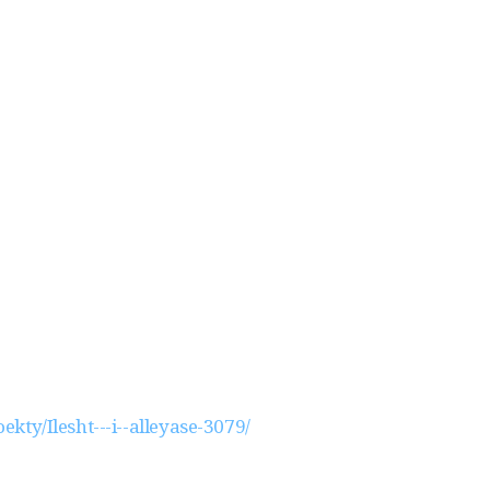
ekty/Ilesht---i--alleyase-3079/