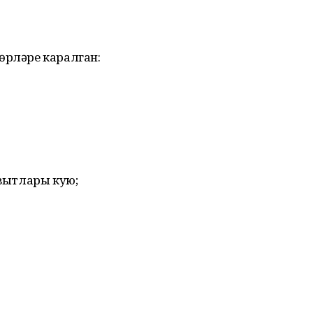
өрләре каралган:
авытлары кую;