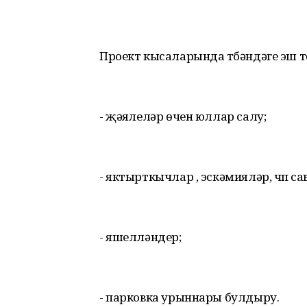
Проект кысаларында түбәндәге эш т
- җәяүлеләр өчен юллар салу;
- яктырткычлар , эскәмияләр, чүп с
- яшелләндерү;
- парковка урыннары булдыру.