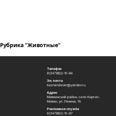
Рубрика "Животные"
Телефон
8(34788)2-10-84
Эл. почта
beznendever@yandex.ru
Адрес
Миякинский район, село Киргиз-
Мияки, ул. Ленина, 19.
Рекламная служба
8(34788)2-10-87