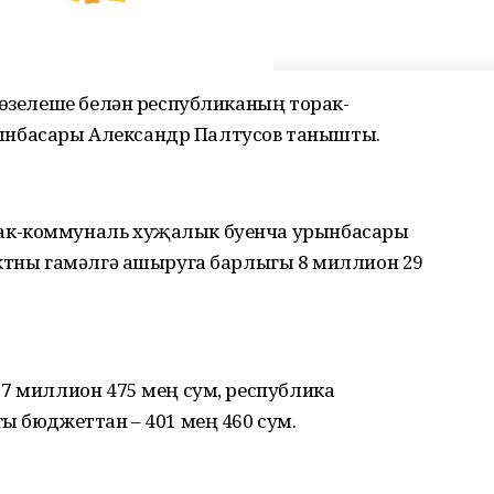
төзелеше белән республиканың торак-
нбасары Александр Палтусов танышты.
ак-коммуналь хуҗалык буенча урынбасары
ектны гамәлгә ашыруга барлыгы 8 миллион 29
 7 миллион 475 мең сум, республика
ы бюджеттан – 401 мең 460 сум.