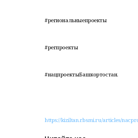
#региональныепроекты
#регпроекты
#нацпроектыБашкортостан.
https://kiziltan.rbsmi.ru/articles/nacpro