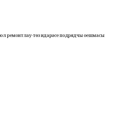
л ремонтлау-төзү идарәсе подрядчы оешмасы