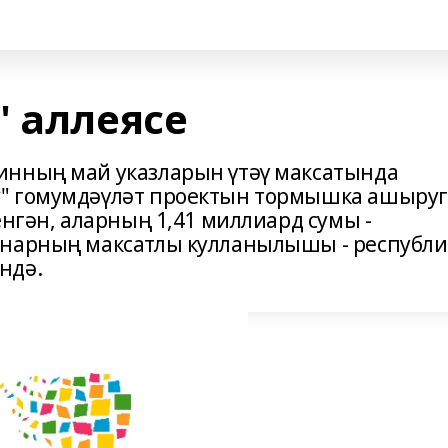
" аллеясе
инның май указларын үтәү максатында
" гомумдәүләт проектын тормышка ашыруг
енгән, аларның 1,41 миллиард сумы -
мнарның максатлы кулланылышы - республи
ндә.