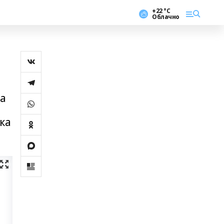
+22 °С
Облачно
а
ка