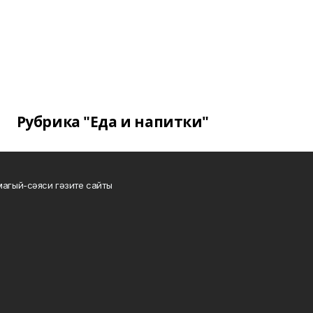
Рубрика "Еда и напитки"
магый-сәяси гәзите сайты