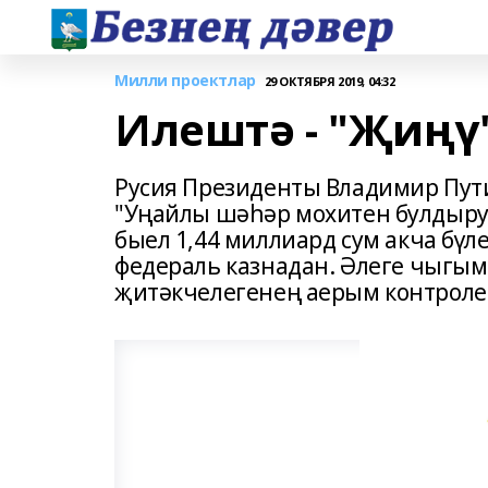
Милли проектлар
29 ОКТЯБРЯ 2019, 04:32
Илештә - "Җиңү
Русия Президенты Владимир Пут
"Уңайлы шәһәр мохитен булдыру
быел 1,44 миллиард сум акча бүл
федераль казнадан. Әлеге чыгы
җитәкчелегенең аерым контроле