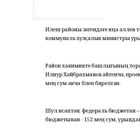
Илеш районы үзәгендәге яңа аллея 
коммуналь хуҗалык министры уры
Район хакимияте башлыгының тор
Илнур Хәйбрахманов әйтүенчә, про
мең сум акча бүлеп бирелгән.
Шул исәптән: федераль бюджетан –
бюджетынан - 152 мең сум, урындаг