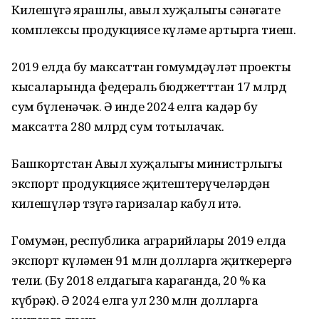
Килешүгә ярашлы, авыл хуҗалыгы сәнәгате
комплексы продукциясе күләме артырга тиеш.
2019 елда бу максаттан гомумдәүләт проекты
кысаларында федераль бюджетттан 17 млрд
сум бүленәчәк. Ә инде 2024 елга кадәр бу
максатта 280 млрд сум тотылачак.
Башкортстан Авыл хуҗалыгы министрлыгы
экспорт продукциясе җитештерүчеләрдән
килешүләр төзүгә гаризалар кабул итә.
Гомумән, республика аграрийлары 2019 елда
экспорт күләмен 91 млн долларга җиткерергә
тели. (Бу 2018 елдагыга караганда, 20 % ка
күбрәк). Ә 2024 елга ул 230 млн долларга