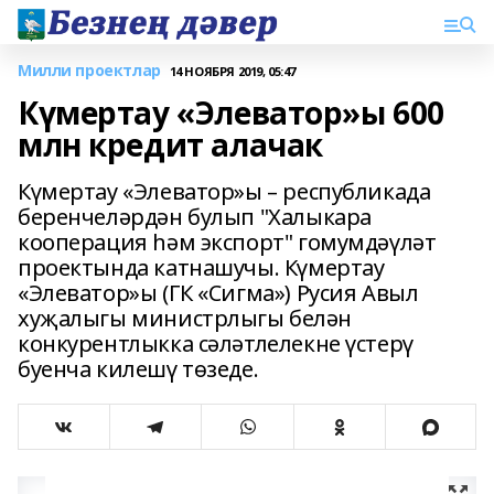
Милли проектлар
14 НОЯБРЯ 2019, 05:47
Күмертау «Элеватор»ы 600
млн кредит алачак
Күмертау «Элеватор»ы – республикада
беренчеләрдән булып "Халыкара
кооперация һәм экспорт" гомумдәүләт
проектында катнашучы. Күмертау
«Элеватор»ы (ГК «Сигма») Русия Авыл
хуҗалыгы министрлыгы белән
конкурентлыкка сәләтлелекне үстерү
буенча килешү төзеде.