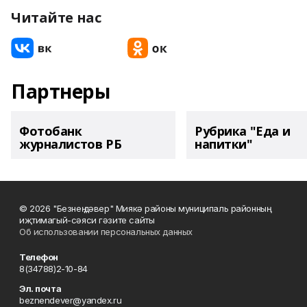
Читайте нас
Партнеры
Фотобанк
Рубрика "Еда и
журналистов РБ
напитки"
© 2026 "Безнең дәвер" Миякә районы муниципаль районның
иҗтимагый-сәяси гәзите сайты
Об использовании персональных данных
Телефон
8(34788)2-10-84
Эл. почта
beznendever@yandex.ru