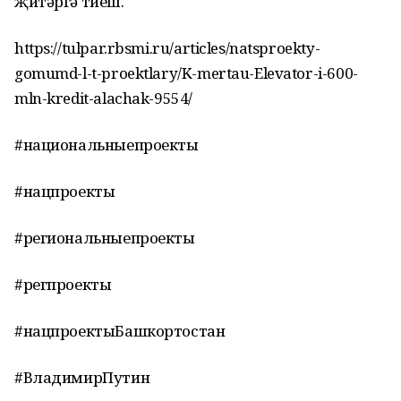
җитәргә тиеш.
https://tulpar.rbsmi.ru/articles/natsproekty-
gomumd-l-t-proektlary/K-mertau-Elevator-i-600-
mln-kredit-alachak-9554/
#национальныепроекты
#нацпроекты
#региональныепроекты
#регпроекты
#нацпроектыБашкортостан
#ВладимирПутин