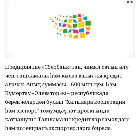
Предприятие «Сбербанк»тан, чимал сатып алу
өчен, ташламалы һәм кыска вакытлы кредит
алачак. Аның суммасы – 600 млн сум. Һәм
Күмертау «Элеватор»ы – республикада
беренчеләрдән булып "Халыкара кооперация
һәм экспорт" гомумдәүләт проектында
катнашучы. Ташламалы кредитлар гамәлдәге
һәм потенциаль экспортерларга бирелә.