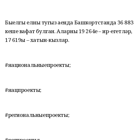
Быелгы елның тугыз аенда Башкортстанда 36 883
кеше вафат булган. Аларның 19 264е – ир-егетләр,
17 619ы – хатын-кызлар.
#национальныепроекты;
#нацпроекты;
#региональныепроекты;
#регпроекты;