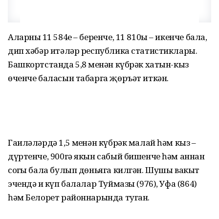
Аларның 11 584е – беренче, 11 810ы – икенче бала,
дип хәбәр итәләр республика статистиклары.
Башкортстанда 5,8 меңнән күбрәк хатын-кыз
өченче баласын табарга җөръәт иткән.
Гаиләләрдә 1,5 меңнән күбрәк малай һәм кыз –
дүртенче, 900гә якын сабый бишенче һәм аннан
соңгы бала булып дөньяга килгән. Шушы вакыт
эчендә иң күп балалар Туймазы (976), Уфа (864)
һәм Белорет районнарында туган.