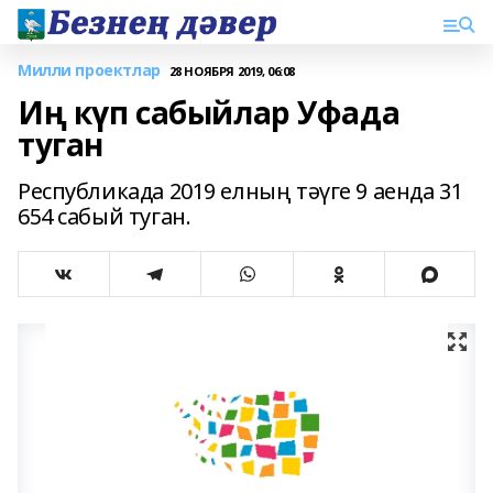
Милли проектлар
28 НОЯБРЯ 2019, 06:08
Иң күп сабыйлар Уфада
туган
Республикада 2019 елның тәүге 9 аенда 31
654 сабый туган.