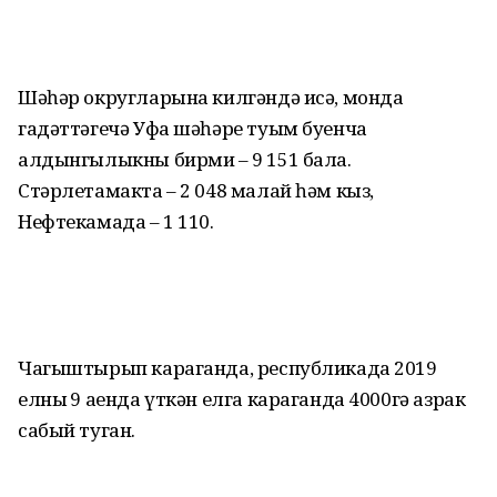
Шәһәр округларына килгәндә исә, монда
гадәттәгечә Уфа шәһәре туым буенча
алдынгылыкны бирми – 9 151 бала.
Стәрлетамакта – 2 048 малай һәм кыз,
Нефтекамада – 1 110.
Чагыштырып караганда, республикада 2019
елның 9 аенда үткән елга караганда 4000гә азрак
сабый туган.