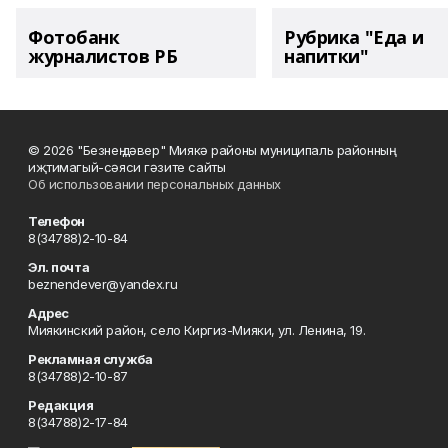
Фотобанк
Рубрика "Еда и
журналистов РБ
напитки"
© 2026 "Безнең дәвер" Миякә районы муниципаль районның
иҗтимагый-сәяси гәзите сайты
Об использовании персональных данных
Телефон
8(34788)2-10-84
Эл. почта
beznendever@yandex.ru
Адрес
Миякинский район, село Киргиз-Мияки, ул. Ленина, 19.
Рекламная служба
8(34788)2-10-87
Редакция
8(34788)2-17-84