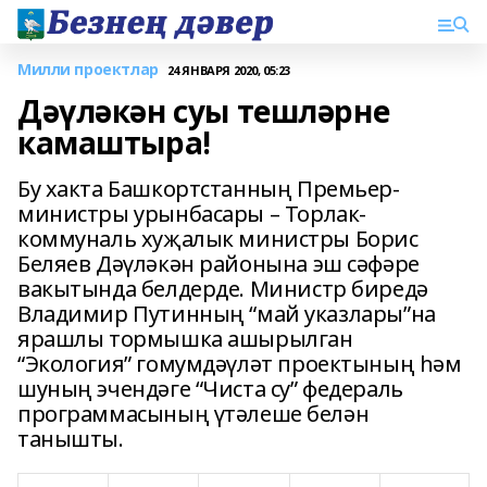
Милли проектлар
24 ЯНВАРЯ 2020, 05:23
Дәүләкән суы тешләрне
камаштыра!
Бу хакта Башкортстанның Премьер-
министры урынбасары – Торлак-
коммуналь хуҗалык министры Борис
Беляев Дәүләкән районына эш сәфәре
вакытында белдерде. Министр биредә
Владимир Путинның “май указлары”на
ярашлы тормышка ашырылган
“Экология” гомумдәүләт проектының һәм
шуның эчендәге “Чиста су” федераль
программасының үтәлеше белән
танышты.