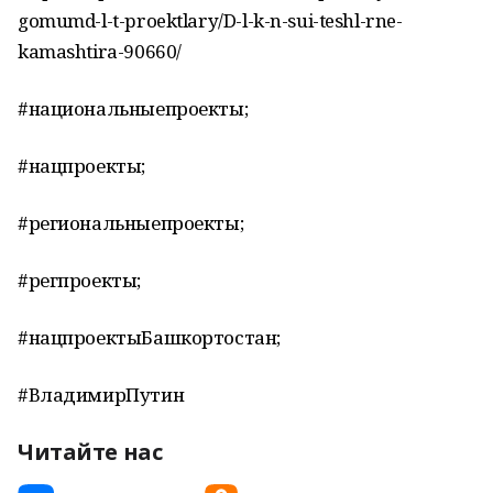
gomumd-l-t-proektlary/D-l-k-n-sui-teshl-rne-
kamashtira-90660/
#национальныепроекты;
#нацпроекты;
#региональныепроекты;
#регпроекты;
#нацпроектыБашкортостан;
#ВладимирПутин
Читайте нас