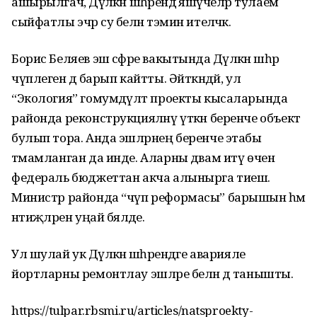
ашырылгач, Дәүләкән шәһәрендә яшәүчеләр тулаем
сыйфатлы эчәр су белән тәэмин ителәчәк.
Борис Беляев эш сәфәре вакытында Дәүләкән шәһәр
чүплегенә дә барып кайтты. Әйткәндәй, ул
“Экология” гомумдәүләт проекты кысаларында
районда реконструкцияләнү үткән беренче объект
булып тора. Анда эшләрнең беренче этабы
тәмамланган да инде. Аларны дәвам итү өчен
федераль бюджеттан акча алынырга тиеш.
Министр районда “чүп реформасы” барышын һәм
нәтиҗәләрен уңай бәяләде.
Ул шулай ук Дәүләкән шәһәрендәге аварияле
йортларны ремонтлау эшләре белән дә танышты.
https://tulpar.rbsmi.ru/articles/natsproekty-