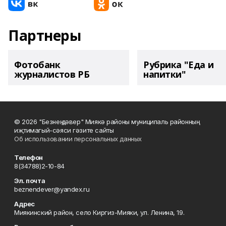
Партнеры
Фотобанк
Рубрика "Еда и
журналистов РБ
напитки"
© 2026 "Безнең дәвер" Миякә районы муниципаль районның
иҗтимагый-сәяси гәзите сайты
Об использовании персональных данных
Телефон
8(34788)2-10-84
Эл. почта
beznendever@yandex.ru
Адрес
Миякинский район, село Киргиз-Мияки, ул. Ленина, 19.