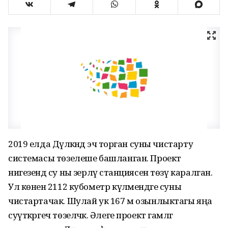
2019 елда Дәүләкәндә эчә торган суны чистарту
системасы төзелеше башланган. Проект
нигезендә су ны әзерләү станциясен төзү каралган.
Ул көненә 2112 кубометр күләмендәге суны
чистартачак. Шулай ук 167 м озынлыктагы яңа
суүткәргеч төзеләчәк. Әлеге проект гамәлгә