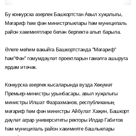
Бу конкурска әзерлек Башкортстан Авыл хуҗалыгы,
Мәгариф һәм фән министрлыклары һәм муниципаль
район хакимиятләре белән берлектә алып барыла.
Әлеге мөһим вакыйга Башкортстанда "Мәгариф"
һәм"Фән" гомумдәүләт проектларын гамәлгә ашыруга
ярдәм итәчәк.
Конкурска әзерлек кысаларында вузда Хөкүмәт
Премьер-министры урынбасары, авыл хуҗалыгы
министры Илшат Фазрахманов, республиканың
мәгариф һәм фән министры Айбулат Хаҗин, Башкорт
дәүләт аграр университеты ректоры Илдар Габитов
һәм муниципаль район хакимияте башлыклары