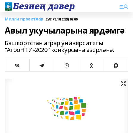
Милли проектлар
2 АПРЕЛЯ 2020, 08:00
Авыл укучыларына ярдәмгә
Башкортстан аграр университеты
"АгроНТИ-2020" конкурсына әзерләнә.