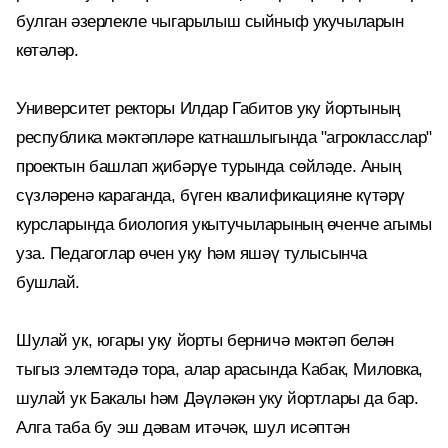
булган әзерлекле чыгарылыш сыйныф укучыларын
көтәләр.
Университет ректоры Илдар Габитов уку йортының
республика мәктәпләре катнашлыгында "агрокласслар"
проектын башлап җибәрүе турында сөйләде. Аның
сүзләренә караганда, бүген квалификацияне күтәрү
курсларында биология укытучыларының өченче агымы
уза. Педагоглар өчен уку һәм яшәү тулысынча
бушлай.
Шулай ук, югары уку йорты берничә мәктәп белән
тыгыз элемтәдә тора, алар арасында Кабак, Миловка,
шулай ук Бакалы һәм Дәүләкән уку йортлары да бар.
Алга таба бу эш дәвам итәчәк, шул исәптән