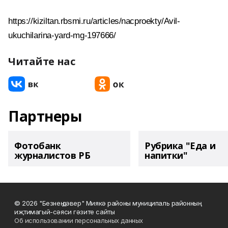
https://kiziltan.rbsmi.ru/articles/nacproekty/Avil-
ukuchilarina-yard-mg-197666/
Читайте нас
Партнеры
Фотобанк
Рубрика "Еда и
журналистов РБ
напитки"
© 2026 "Безнең дәвер" Миякә районы муниципаль районның
иҗтимагый-сәяси гәзите сайты
Об использовании персональных данных