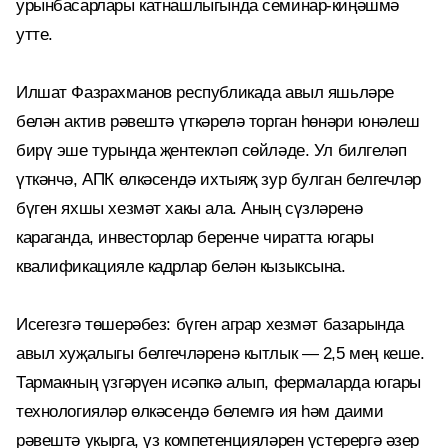
урынбасарлары катнашлыгында семинар-киңәшмә
утте.
Илшат Фазрахманов республикада авыл яшьләре
белән актив рәвештә үткәрелә торган һөнәри юнәлеш
бирү эше турында җентекләп сөйләде. Ул билгеләп
үткәнчә, АПК өлкәсендә ихтыяҗ зур булган белгечләр
бүген яхшы хезмәт хакы ала. Аның сүзләренә
караганда, инвесторлар беренче чиратта югары
квалификацияле кадрлар белән кызыксына.
Исегезгә төшерәбез: бүген аграр хезмәт базарында
авыл хуҗалыгы белгечләренә кытлык — 2,5 мең кеше.
Тармакның үзгәрүен исәпкә алып, фермаларда югары
технологияләр өлкәсендә белемгә ия һәм даими
рәвештә укырга, үз компетенцияләрен үстерергә әзер