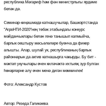
республика Мәгариф һәм фән министрлыгы ярдәме
белән дә.
Семинар-киңәшмәдә катнашучылар, Башкортстанда
"АгроНТИ-2020"нең төбәк этабындагы конкурс
мәйданчыклары белән генә танышып калмыйча,
барлык оештыру мәсьәләләре буенча да фикер
алышты. Алар, шулай ук, республиканың барлык
районнарын да актив катнашырга чакырды. Бу бит -
мәктәп укучылары өчен киләчәктә ихтыяҗ зур булган
һөнәрләрне алу өчен менә дигән мөмкинлек!
Фото: Александр Кустов
Автор: Резеда Галикәева