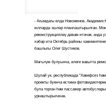
- Агымдагы елда Новоженов, Академик
юлларда эшләр планлаштырылган. Мон
реконструкцияләү дәвам итәчәк, анда у
хәбәр итә Октябрь районы хакимиятене
башлыгы Олег Шустиков.
Мәгълүм булуынча, әлеге вакытта рем
Шулай ук, республикада "Хәвефсез һә
проекты буенча өстәмә фотовидеотеркә
була торган һәм пассажир автобуслары
урнаштырылачак.