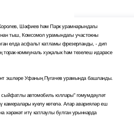
 Королев, Шәфиев һәм Парк урамнарындагы
нан тыш, Комсомол урамындагы участокны
зган елда асфальт катламы фрезерланды, - дип
ң торак-коммуналь хуҗалык һәм төзелеш идарәсе
онт эшләре Уфаның Пугачев урамында башланды.
м сыйфатлы автомобиль юллары" гомумдәүләт
ү камералары куелу көтелә. Алар аварияләр еш
на хәрәкәт итү катлаулы булган урыннарда