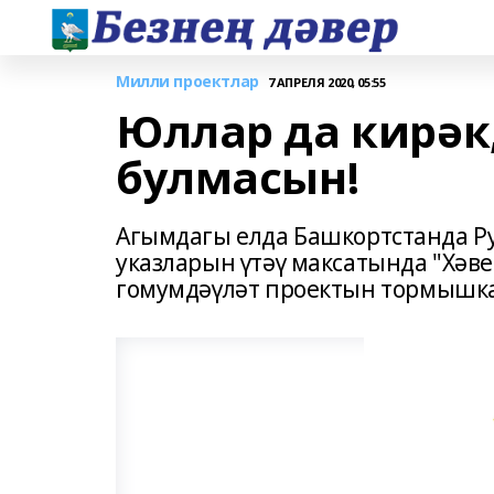
Милли проектлар
7 АПРЕЛЯ 2020, 05:55
Юллар да кирәк,
булмасын!
Агымдагы елда Башкортстанда Р
указларын үтәү максатында "Хәв
гомумдәүләт проектын тормышка