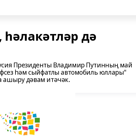
 һәлакәтләр дә
усия Президенты Владимир Путинның май
ефсез һәм сыйфатлы автомобиль юллары"
 ашыру дәвам итәчәк.