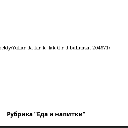
roekty/Yullar-da-kir-k--lak-tl-r-d-bulmasin-204671/
Рубрика "Еда и напитки"