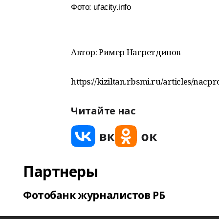
Фото: ufacity.info
Автор: Ример Насретдинов
https://kiziltan.rbsmi.ru/articles/nacp
Читайте нас
Партнеры
Фотобанк журналистов РБ