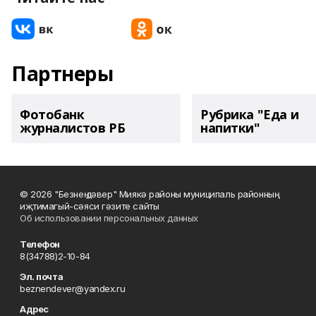
Партнеры
Фотобанк
Рубрика "Еда и
журналистов РБ
напитки"
© 2026 "Безнең дәвер" Миякә районы муниципаль районның
иҗтимагый-сәяси гәзите сайты
Об использовании персональных данных
Телефон
8(34788)2-10-84
Эл. почта
beznendever@yandex.ru
Адрес