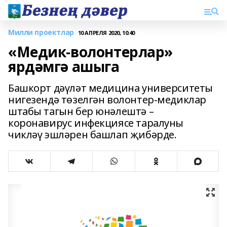
Милли проектлар
10 АПРЕЛЯ 2020, 10:40
«Медик-волонтерлар»
ярдәмгә ашыга
Башкорт дәүләт медицина университеты
нигезендә төзелгән волонтер-медиклар
штабы тагын бер юнәлештә –
коронавирус инфекциясе таралуны
чикләү эшләрен башлап җибәрде.