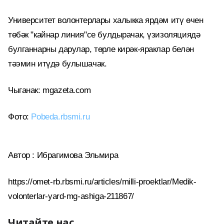
Университет волонтерлары халыкка ярдәм итү өчен
төбәк "кайнар линия"се булдырачак, үзизоляциядә
булганнарны дарулар, төрле кирәк-яраклар белән
тәэмин итүдә булышачак.
Чыганак: mgazeta.com
Фото:
Pobeda.rbsmi.ru
Автор : Ибрагимова Эльмира
https://omet-rb.rbsmi.ru/articles/milli-proektlar/Medik-
volonterlar-yard-mg-ashiga-211867/
Читайте нас