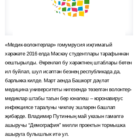
«Медик-волонтерлар» гомумрусия иҗтимагый
хәрәкәте 2016 елда Мәскәү студентлары тарафыннан
оештырылды. Әкренләп бу хәрәктнең штаблары бөтен
ил буйлап, шул исәптән безнең республикада да,
барлыкка килде. Март аенда Башкорт дәүләт
медицина университеты нигезендә төзелгән волонтер-
медиклар штабы тагын бер юнәлеш – коронавирус
инфекциясе таралуны чикләү эшләрен башлап
җибәрде. Владимир Путинның май указын гамәлгә
ашыручы “Демография” милли проектын тормышка
ашыруга булышлык итә ул.