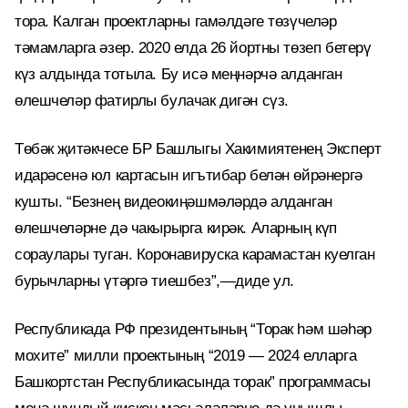
тора. Калган проектларны гамәлдәге төзүчеләр
тәмамларга әзер. 2020 елда 26 йортны төзеп бетерү
күз алдында тотыла. Бу исә меңнәрчә алданган
өлешчеләр фатирлы булачак дигән сүз.
Төбәк җитәкчесе БР Башлыгы Хакимиятенең Эксперт
идарәсенә юл картасын игътибар белән өйрәнергә
кушты. “Безнең видеокиңәшмәләрдә алданган
өлешчеләрне дә чакырырга кирәк. Аларның күп
сораулары туган. Коронавируска карамастан куелган
бурычларны үтәргә тиешбез”,—диде ул.
Республикада РФ президентының “Торак һәм шәһәр
мохите” милли проектының “2019 — 2024 елларга
Башкортстан Республикасында торак” программасы