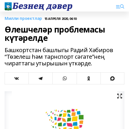
Милли проектлар
15 АПРЕЛЯ 2020, 06:10
Өлешчеләр проблемасы
күтәрелде
Башкортстан башлыгы Радий Хәбиров
“Төзелеш һәм тарнспорт сәгате”нең
чираттагы утырышын үткәрде.