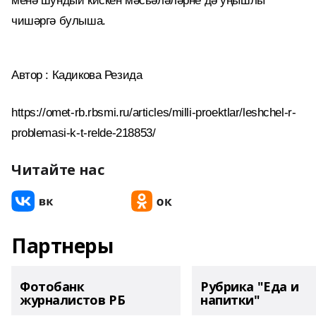
менә шундый кискен мәсьәләләрне дә уңышлы
чишәргә булыша.
Автор : Кадикова Резида
https://omet-rb.rbsmi.ru/articles/milli-proektlar/leshchel-r-
problemasi-k-t-relde-218853/
Читайте нас
Партнеры
Фотобанк
Рубрика "Еда и
журналистов РБ
напитки"