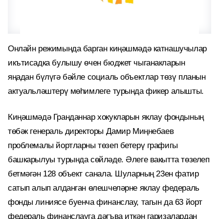
Онлайн режимында барган киңәшмәдә катнашучылар
икътисадка булышу өчен бюджет чыганакларын
яңадан бүлүгә бәйле социаль объектлар төзү планын
актуальләштерү мөһимлеге турында фикер алышты.
Киңәшмәдә Граңданнар хокукларын яклау фондының
төбәк генераль директоры Дамир Миңнебаев
проблемалы йортларны төзеп бетерү графигы
башкарылуы турында сөйләде. Әлеге вакытта төзелеп
бетмәгән 128 объект санала. Шуларның 23ен фатир
сатып алып алданган өлешчеләрне яклау федераль
фонды линиясе буенча финанслау, тагын да 63 йорт
федераль финанслауга дәгъва иткән гаризалардан