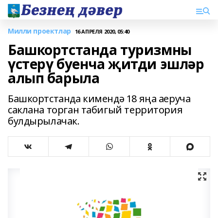
Милли проектлар
16 АПРЕЛЯ 2020, 05:40
Башкортстанда туризмны
үстерү буенча җитди эшләр
алып барыла
Башкортстанда кимендә 18 яңа аеруча
саклана торган табигый территория
булдырылачак.