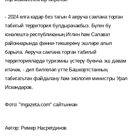
- 2024 елга кадәр без тагын 4 аеруча саклана торган
табигый территория булдырачакбыз. Бүген бу
юнәлештә республиканың Иглин һәм Салават
районнарында фәнни-тикшеренү эшләре алып
барыла. Аеруча саклана торган табигый
территорияләрдә туризмны үстерү буенча эш дәвам
итәчәк, - дип билгеләп үтте Башкортстанның
табигатьтән файдалану һәм экология министры Урал
Искәндәров.
Фото: "mgazeta.com" сайтыннан
Автор: Ример Насретдинов