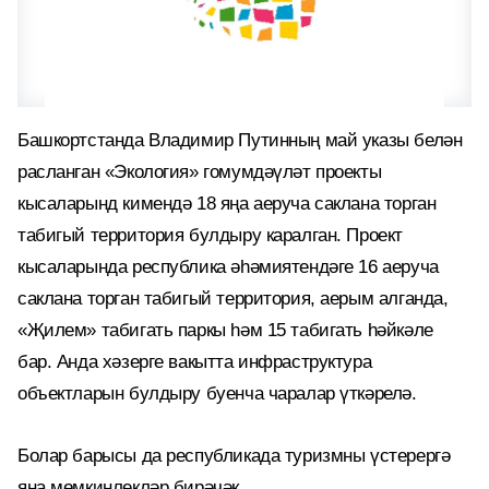
Башкортстанда Владимир Путинның май указы белән
расланган «Экология» гомумдәүләт проекты
кысаларынд кимендә 18 яңа аеруча саклана торган
табигый территория булдыру каралган. Проект
кысаларында республика әһәмиятендәге 16 аеруча
саклана торган табигый территория, аерым алганда,
«Җилем» табигать паркы һәм 15 табигать һәйкәле
бар. Анда хәзерге вакытта инфраструктура
объектларын булдыру буенча чаралар үткәрелә.
Болар барысы да республикада туризмны үстерергә
яңа мөмкинлекләр бирәчәк.