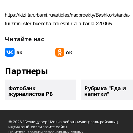
https://kiziltan.rbsmi.ru/articles/nacproekty/Bashkortstanda-
turizmni-ster-buencha-itdi-eshl-r-alip-barila-220068/
Читайте нас
Партнеры
Фотобанк
Рубрика "Еда и
журналистов РБ
напитки"
© 2026 "Безнең дәвер" Миякә районы муниципаль районның
иҗтимагый-сәяси гәзите сайты
Об использовании персональных данных