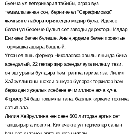
буенча ул ветеринария табибы, аграр вуз
тәмамлаганнан соң, берничә ел “Серафимовка”
җәмгыяте лабораториясендә мөдир була. Идеясе
белән ул беренче булып сөт заводы директоры Илдар
Еникеев белән бүлешә. Аның ярдәме белән проектын
тормышка ашыра башлый.
Үткән ел яшь фермер Николаевка авылы янында бина
арендалый, 22 гектар җир арендалауга килешү төзи,
өч эш урыны булдыра һәм грантка гариза яза. Лилия
Хәйруллинаны шәхси эшкуар буларак теркиләр һәм
бераздан хуҗалык исәбенә өч миллион акча күчә.
Фермер 34 баш токымлы тана, барлык киркәле техника
сатып ала.
Лилия Хәйруллина көн саен 600 литрдан артык сөт
тапшырырга исәпли. Киләчәктә ул терлекләр санын
һәм сөт күләмен арттырырга ниятли.