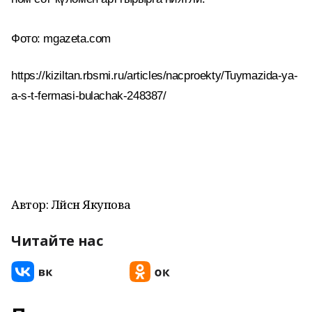
Фото: mgazeta.com
https://kiziltan.rbsmi.ru/articles/nacproekty/Tuymazida-ya-
a-s-t-fermasi-bulachak-248387/
Автор: Ләйсән Якупова
Читайте нас