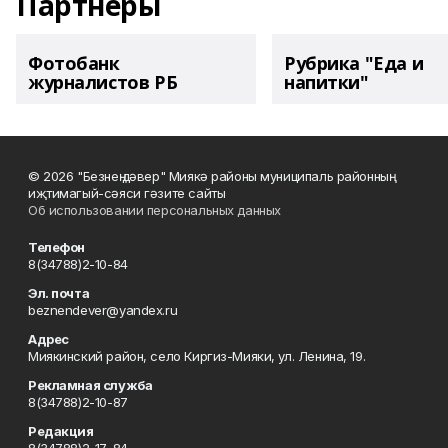
Партнеры
Фотобанк
Рубрика "Еда и
журналистов РБ
напитки"
© 2026 "Безнең дәвер" Миякә районы муниципаль районның
иҗтимагый-сәяси гәзите сайты
Об использовании персональных данных
Телефон
8(34788)2-10-84
Эл. почта
beznendever@yandex.ru
Адрес
Миякинский район, село Киргиз-Мияки, ул. Ленина, 19.
Рекламная служба
8(34788)2-10-87
Редакция