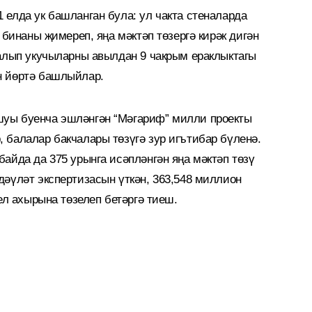
 елда ук башланган була: ул чакта стеналарда
 бинаны җимереп, яңа мәктәп төзергә кирәк дигән
 алып укучыларны авылдан 9 чакрым ераклыктагы
н йөртә башлыйлар.
уы буенча эшләнгән “Мәгариф” милли проекты
 балалар бакчалары төзүгә зур игътибар бүленә.
айда да 375 урынга исәпләнгән яңа мәктәп төзү
дәүләт экспертизасын үткән, 363,548 миллион
ел ахырына төзелеп бетәргә тиеш.