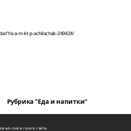
ektlar/Ya-a-m-kt-p-achilachak-249424/
Рубрика "Еда и напитки"
магый-сәяси гәзите сайты