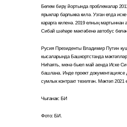
Белем бирү йортында проблемалар 2011
ярыклар барлыкка килә. Узган елда иске
карарга киленә. 2019 елның мартыннан
Сибай шәһәре мәктәбенә автобус белә
Русия Президенты Владимир Путин куш
кысаларында Башкортстанда мәктәпләр,
Ниһаять, менә быел май аенда Иске Сиб
башлана. Инде проект документациясе 
сумлык контракт төзелгән. Мәктәп 2021 
Чыганак: БИ
Фото: БИ.