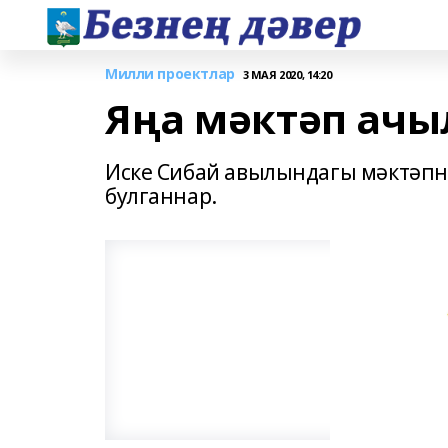
Милли проектлар
3 МАЯ 2020, 14:20
Яңа мәктәп ачы
Иске Сибай авылындагы мәктәпне
булганнар.