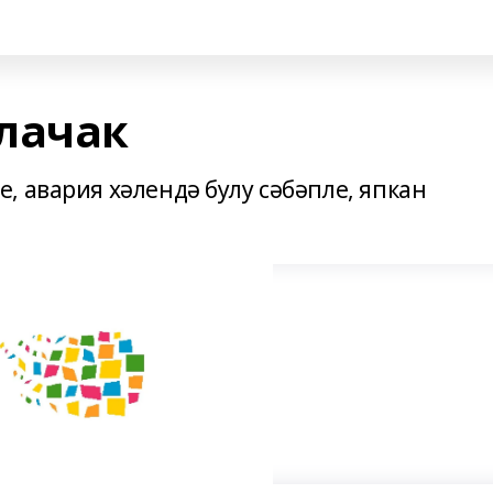
лачак
, авария хәлендә булу сәбәпле, япкан