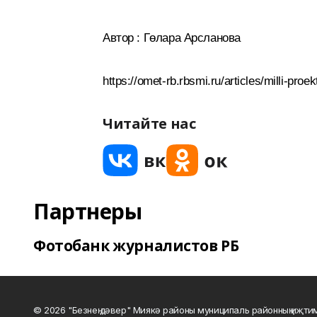
Автор : Гөлара Арсланова
https://omet-rb.rbsmi.ru/articles/milli-pro
Читайте нас
Партнеры
Фотобанк журналистов РБ
© 2026 "Безнең дәвер" Миякә районы муниципаль районның иҗти