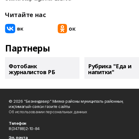
Читайте нас
Партнеры
Фотобанк
Рубрика "Еда и
журналистов РБ
напитки"
© 2026 "Безнең дәвер" Миякә районы муниципаль районның
иҗтимагый-сәяси гәзите сайты
Об использовании персональных данных
Телефон
8(34788)2-10-84
Эл. почта