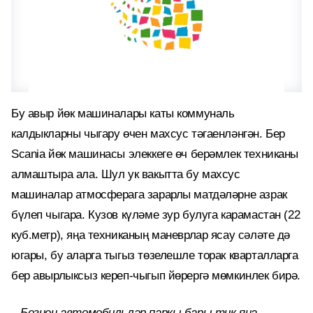
Бу авыр йөк машиналары каты коммуналь
калдыкларны чыгару өчен махсус тәгаенләнгән. Бер
Scania йөк машинасы элеккеге өч берәмлек техниканы
алмаштыра ала. Шул ук вакытта бу махсус
машиналар атмосферага зарарлы матдәләрне азрак
бүлеп чыгара. Кузов күләме зур булуга карамастан (22
куб.метр), яңа техниканың маневрлар ясау сәләте дә
югары, бу аларга тыгыз төзелешле торак кварталларга
бер авырлыксыз кереп-чыгып йөрергә мөмкинлек бирә.
–
Безнең автомобильләр паркы бары тик яңа