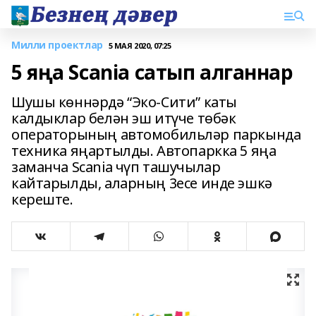
Милли проектлар
5 МАЯ 2020, 07:25
5 яңа Scania сатып алганнар
Шушы көннәрдә “Эко-Сити” каты
калдыклар белән эш итүче төбәк
операторының автомобильләр паркында
техника яңартылды. Автопаркка 5 яңа
заманча Scania чүп ташучылар
кайтарылды, аларның 3есе инде эшкә
кереште.