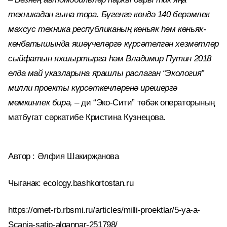
техникадан гына тора. Бүгенге көндә 140 берәмлек
махсус техника республиканың көньяк һәм көньяк-
көнбатышында яшәүчеләргә күрсәтелгән хезмәтләр
сыйфатын яхшыртырга һәм Владимир Путин 2018
елда май указларына ярашлы раслаган “Экология”
милли проекты күрсәткечләренә ирешергә
мөмкинлек бирә,
– ди “Эко-Сити” төбәк операторының
матбугат сәркатибе Кристина Кузнецова.
Автор : Әлфия Шакирҗанова
Чыганак: ecology.bashkortostan.ru
https://omet-rb.rbsmi.ru/articles/milli-proektlar/5-ya-a-
Scania-satip-algannar-251798/