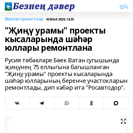
Милли проектлар
10 МАЯ 2020, 14:25
"Җиңү урамы" проекты
кысаларында шәһәр
юллары ремонтлана
Русия төбәкләре Бөек Ватан сугышында
җиңүнең 75 еллыгына багышланган
"Җиңү урамы" проекты кысаларында
шәһәр юлларының беренче участокларын
ремонтлады, дип хәбәр итә "Росавтодор".