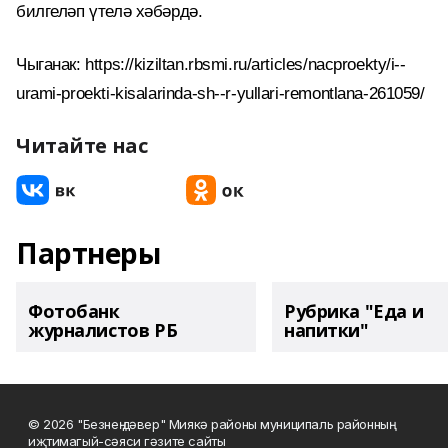
билгеләп үтелә хәбәрдә.
Чыганак: https://kiziltan.rbsmi.ru/articles/nacproekty/i--
urami-proekti-kisalarinda-sh--r-yullari-remontlana-261059/
Читайте нас
Партнеры
Фотобанк
Рубрика "Еда и
журналистов РБ
напитки"
© 2026 "Безнең дәвер" Миякә районы муниципаль районның
иҗтимагый-сәяси гәзите сайты