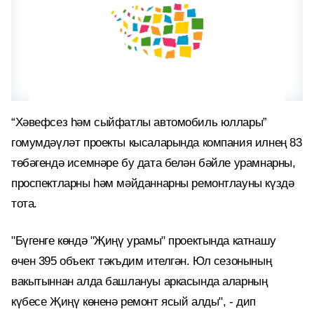
“Хәвефсез һәм сыйфатлы автомобиль юллары”
гомумдәүләт проекты кысаларында компания илнең 83
төбәгендә исемнәре бу дата белән бәйле урамнарны,
проспектларны һәм мәйданнарны ремонтлауны күздә
тота.
"Бүгенге көндә "Җиңү урамы" проектында катнашу
өчен 395 объект тәкъдим ителгән. Юл сезонының
вакытыннан алда башлануы аркасында аларның
күбесе Җиңү көненә ремонт ясый алды", - дип