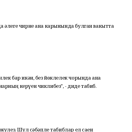
да әлеге чирне ана карынында булган вакытта
нлек бар икән, без йөклелек чорында ана
арның керүен чиклибез", - диде табиб.
ркулез. Шул сәбәпле табиблар ел саен