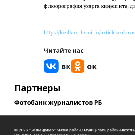
флюорография узарга киңәш итә, ди
https://kiziltan.rbsmi.ru/articles/zdor
Читайте нас
Партнеры
Фотобанк журналистов РБ
© 2026 "Безнең дәвер" Миякә районы муниципаль районның иҗти