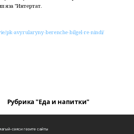
п яза "Интертат.
ovie/pk-avyrularyny-berenche-bilgel-re-nindi/
Рубрика "Еда и напитки"
магый-сәяси гәзите сайты