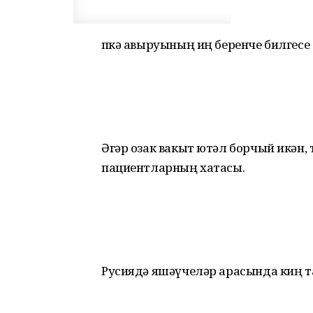
Үпкә авыруының иң беренче билгесе 
Әгәр озак вакыт ютәл борчый икән, т
пациентларның хатасы.
Русиядә яшәүчеләр арасында киң та