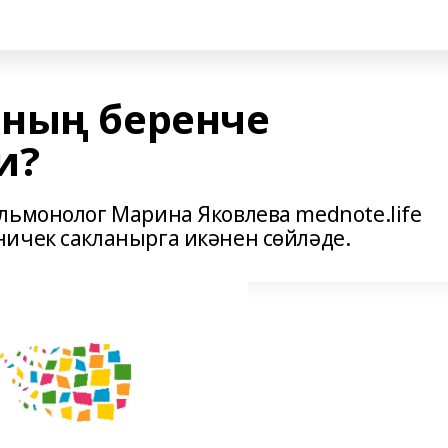
ның беренче
и?
льмонолог Марина Яковлева mednote.life
ичек сакланырга икәнен сөйләде.