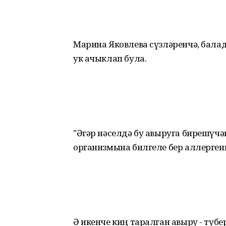
Марина Яковлева сүзләренчә, бала
ук ачыклап була.
"Әгәр нәселдә бу авыруга бирешүчә
организмына билгеле бер аллергенн
Ә икенче киң таралган авыру - тубе