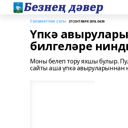
Сәламәтлек сагы
27 СЕНТЯБРЯ 2019, 04:39
Үпкә авырулары
билгеләре нинд
Моны белеп тору яхшы булыр. Пу
сайты аша үпкә авыруларыннан н