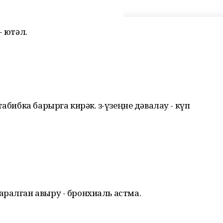
- ютәл.
абибка барырга кирәк. Үз-үзеңне дәвалау - күп
ралган авыру - бронхиаль астма.