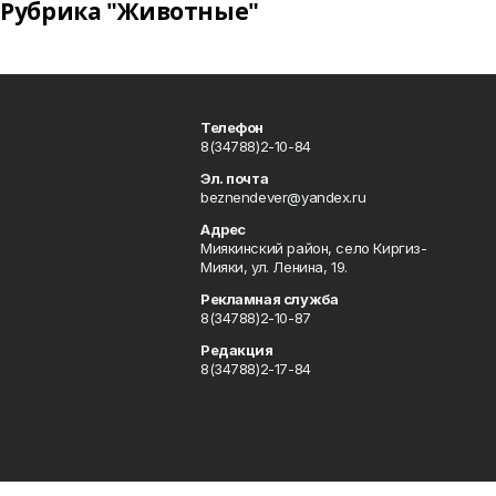
Рубрика "Животные"
Телефон
8(34788)2-10-84
Эл. почта
beznendever@yandex.ru
Адрес
Миякинский район, село Киргиз-
Мияки, ул. Ленина, 19.
Рекламная служба
8(34788)2-10-87
Редакция
8(34788)2-17-84