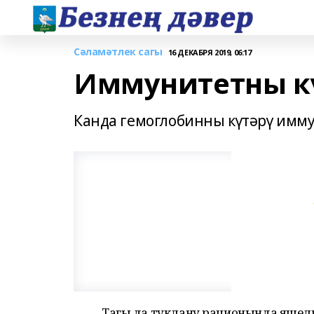
Сәламәтлек сагы
16 ДЕКАБРЯ 2019, 06:17
Иммунитетны кү
Канда гемоглобинны күтәрү имму
Тагы да туклану рационында яшелч