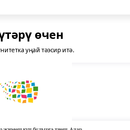
тәрү өчен
нитетка уңай тәэсир итә.
ә-җимеш күп булырга тиеш. Алар