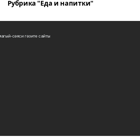
Рубрика "Еда и напитки"
магый-сәяси гәзите сайты