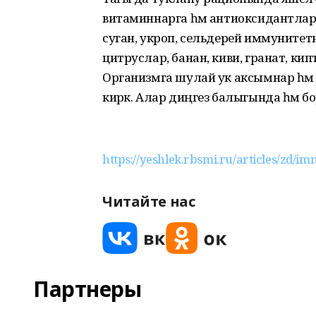
витаминнарга һәм антиоксидантларга 
суган, укроп, сельдерей иммуните
цитруслар, банан, киви, гранат, ки
Организмга шулай ук аксымнар һәм м
кирәк. Алар диңгез балыгында һәм бо
https://yeshlek.rbsmi.ru/articles/zd/imm
Читайте нас
Партнеры