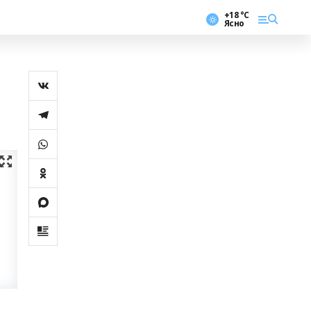
+18 °С
Ясно