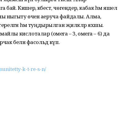
бай. Кишер, кәбестә, чөгендер, кабак һәм яшел
тны ныгыту өчен аеруча файдалы. Алма,
птерелгән һәм туңдырылган җиләкләр яхшы.
айлы кислоталар (омега – 3, омега – 6) да
рчак белән фасольдә күп.
unitetty-k-t-re-s-n/